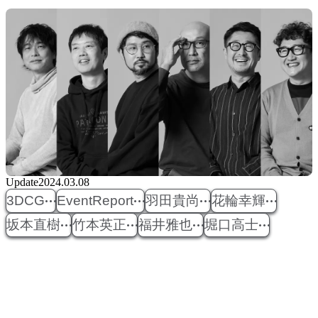
Update
2024.03.08
3DCG
EventReport
羽田貴尚
花輪幸輝
坂本直樹
竹本英正
福井雅也
堀口高士