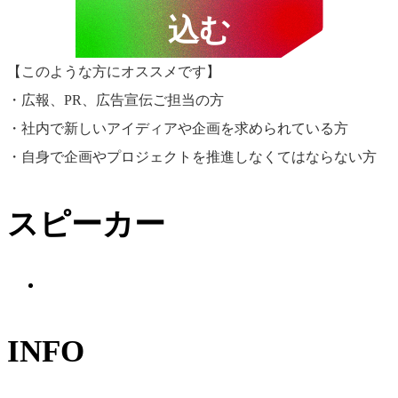
込む
【このような方にオススメです】
・広報、PR、広告宣伝ご担当の方
・社内で新しいアイディアや企画を求められている方
麻生 合歓
・自身で企画やプロジェクトを推進しなくてはならない方
株式会社アマナ／コ
スピーカー
ミュニケーションデ
ィレクター・シニア
プランナー
INFO