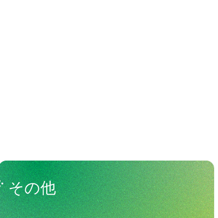
わる人々
View All People
その他