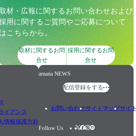
取材・広報に関するお問い合わせおよび
採用に関するご質問やご応募について
はこちらから。
取材に関するお問
採用に関するお問
合せ
合せ
amana NEWS
配信登録をする
ス
お問い合わせ
サイトマップ
サイ
ライアンス
人情報保護方針
Follow Us