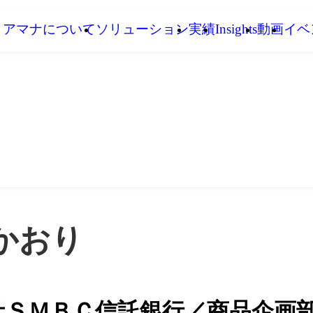
アマナについて
ソリューション
実績
Insights
動画
イベ
かおり
社ＳＭＢＣ信託銀行／商品企画部