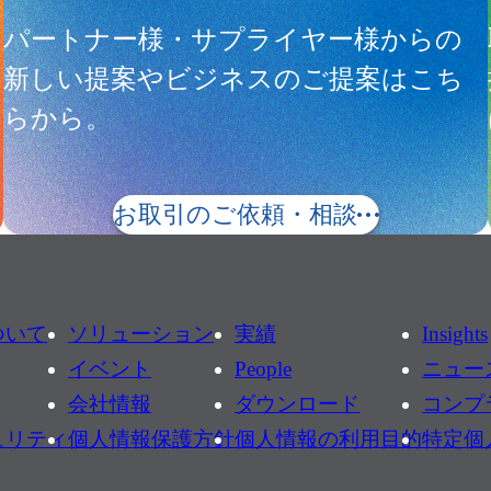
サ
パートナー様・サプライヤー様からの
新しい提案やビジネスのご提案はこち
らから。
お取引のご依頼・相談
ついて
ソリューション
実績
Insights
イベント
People
ニュー
会社情報
ダウンロード
コンプ
ュリティ
個人情報保護方針
個人情報の利用目的
特定個