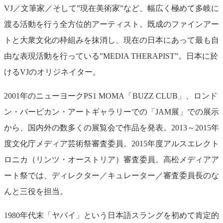
VJ／文筆家／そして”現在美術家”など、幅広く極めて多岐に
渡る活動を行う全方位的アーティスト。既成のファインアー
トと大衆文化の枠組みを抹消し、現在の日本にあって最も自
由な表現活動を行っている”MEDIA THERAPIST”。日本に於
けるVJのオリジネイター。
2001年のニューヨークPS1 MOMA「BUZZ CLUB」、ロンド
ン・バービカン・アートギャラリーでの「JAM展」での展示
から、国内外の数多くの展覧会で作品を発表。2013～2015年
度文化庁メディア芸術祭審査委員。2015年度アルスエレクト
ロニカ（リンツ・オーストリア）審査委員。高松メディアア
ート祭では、ディレクター／キュレーター／審査委員長のな
んと三役を担当。
1980年代末「ヤバイ」という日本語スラングを初めて肯定的