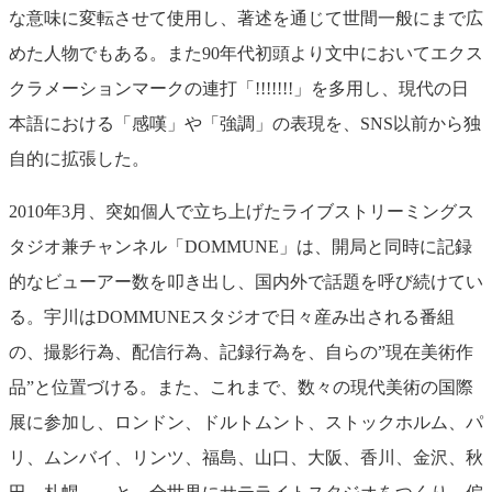
な意味に変転させて使用し、著述を通じて世間一般にまで広
めた人物でもある。また90年代初頭より文中においてエクス
クラメーションマークの連打「!!!!!!!」を多用し、現代の日
本語における「感嘆」や「強調」の表現を、SNS以前から独
自的に拡張した。
2010年3月、突如個人で立ち上げたライブストリーミングス
タジオ兼チャンネル「DOMMUNE」は、開局と同時に記録
的なビューアー数を叩き出し、国内外で話題を呼び続けてい
る。宇川はDOMMUNEスタジオで日々産み出される番組
の、撮影行為、配信行為、記録行為を、自らの”現在美術作
品”と位置づける。また、これまで、数々の現代美術の国際
展に参加し、ロンドン、ドルトムント、ストックホルム、パ
リ、ムンバイ、リンツ、福島、山口、大阪、香川、金沢、秋