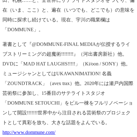
田、札幌……と、全世界にサテライトスタジオをつくり、偏
在（いま、ここ）と、遍在（いつでも、どこでも）の意味を
同時に探求し続けている。現在、宇川の職業欄は
「DOMMUNE」。
著書として『@DOMMUNE-FINAL MEDIAが伝授するライ
ブストリーミングの超魔術!!!!!!!!』（河出書房新社）他。
DVDに「MAD HAT LAUGHS!!!!!」（Ki/oon / SONY）他。
ミュージシャンとしてはUKAWANIMATION! 名義
「ZOUNDTRACK」（avex trax）他。2020年には瀬戸内国際
芸術祭に参加し、15番目のサテライトスタジオ
「DOMMUNE SETOUCHI」をビル一棟をフルリノベーショ
ンして開設!!!!!!!世界中から注目される芸術祭のプロジェク
トとして異彩を放ち、大きな話題をよんでいる。
http://www.dommune.com/