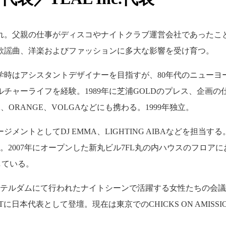
生まれ。父親の仕事がディスコやナイトクラブ運営会社であったこ
の歌謡曲、洋楽およびファッションに多大な影響を受け育つ。
時はアシスタントデザイナーを目指すが、80年代のニューヨークにてP
ルチャーライフを経験。1989年に芝浦GOLDのプレス、企画
、ORANGE、VOLGAなどにも携わる。1999年独立。
メントとしてDJ EMMA、LIGHTING AIBAなどを担当する。 現
当。2007年にオープンした新丸ビル7FL丸の内ハウスのフロアに
している。
ステルダムにて行われたナイトシーンで活躍する女性たちの会議、CHICKS
NTに日本代表として登壇。現在は東京でのCHICKS ON AMIS