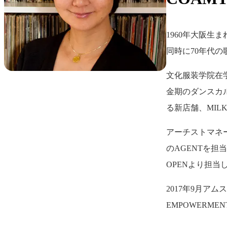
1960年大阪
同時に70年代
文化服装学院在学
金期のダンスカ
る新店舗、MILK
アーチストマネージ
のAGENTを担
OPENより担当
2017年9月アム
EMPOWERME