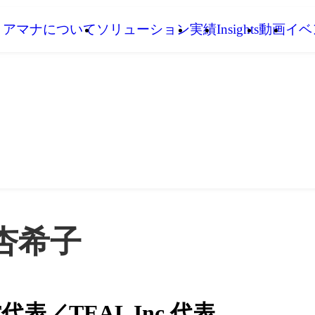
アマナについて
ソリューション
実績
Insights
動画
イベ
杏希子
代表／TEAL Inc.代表