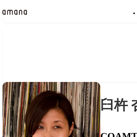
People
アマナに関わる人々
臼杵 
COAMT