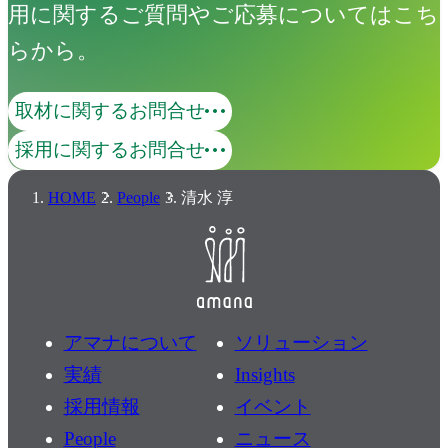
用に関するご質問やご応募についてはこち
らから。
取材に関するお問合せ
採用に関するお問合せ
HOME
People
清水 淳
アマナについて
ソリューション
実績
Insights
採用情報
イベント
People
ニュース