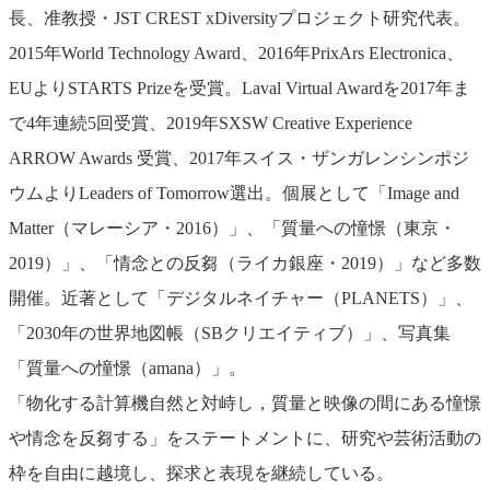
長、准教授・JST CREST xDiversityプロジェクト研究代表。
2015年World Technology Award、2016年PrixArs Electronica、
EUよりSTARTS Prizeを受賞。Laval Virtual Awardを2017年ま
で4年連続5回受賞、2019年SXSW Creative Experience
ARROW Awards 受賞、2017年スイス・ザンガレンシンポジ
ウムよりLeaders of Tomorrow選出。個展として「Image and
Matter（マレーシア・2016）」、「質量への憧憬（東京・
2019）」、「情念との反芻（ライカ銀座・2019）」など多数
開催。近著として「デジタルネイチャー（PLANETS）」、
「2030年の世界地図帳（SBクリエイティブ）」、写真集
「質量への憧憬（amana）」。
「物化する計算機自然と対峙し，質量と映像の間にある憧憬
や情念を反芻する」をステートメントに、研究や芸術活動の
枠を自由に越境し、探求と表現を継続している。