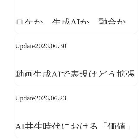
「体験」へ変える
ロケか、生成AIか、融合か
——生成AI時代の映像制作に
Update
2026.06.30
おける「意思決定」のルール
動画生成AIで表現はどう拡張
する？映像ディレクター橋本
Update
2026.06.23
伸吾が語る、AI時代の「プロ
の条件」
AI共生時代における「価値」