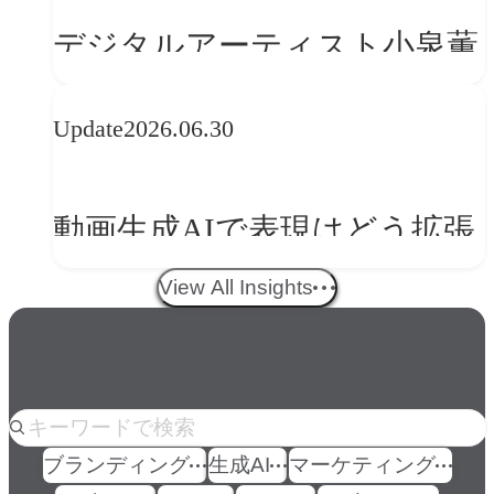
の転換
デジタルアーティスト小泉薫
央が語るComfyUI｜生成AIワ
Update
2026.06.30
ークフロー設計と「ノイズと
美意識」
動画生成AIで表現はどう拡張
する？映像ディレクター橋本
View All Insights
伸吾が語る、AI時代の「プロ
の条件」
人気のkeyword
ブランディング
生成AI
マーケティング