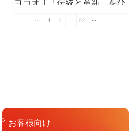
ヨコオ｜「伝統と革新」をひ
とつの世界観に──新VIを体
1
2
…
92
現する会社紹介動画とコーポ
レートサイト トップページ
イベント
改修
Events
View All Events
People
アマナに関わる人々
View All People
Get in Touch
お問い合わせ
お客様向け