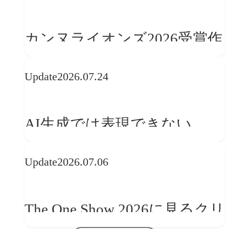
カンヌライオンズ2026受賞作
品に見る最新トレンド
Update
2026.07.24
──「優れたブランド体験」
を事業と組織へどう実装する
AI生成では表現できない
か
WebGLのメリットと今後の展
Update
2026.07.06
望
The One Show 2026に見るクリ