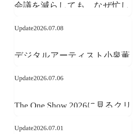
会議を減らしても、なぜ忙し
さは変わらないのか？
Update
2026.07.08
デジタルアーティスト小泉薫
央が語るComfyUI｜生成AIワ
Update
2026.07.06
ークフロー設計と「ノイズと
美意識」
The One Show 2026に見るクリ
エイティブトレンド──社会
Update
2026.07.01
との接点を、ブランドらしい