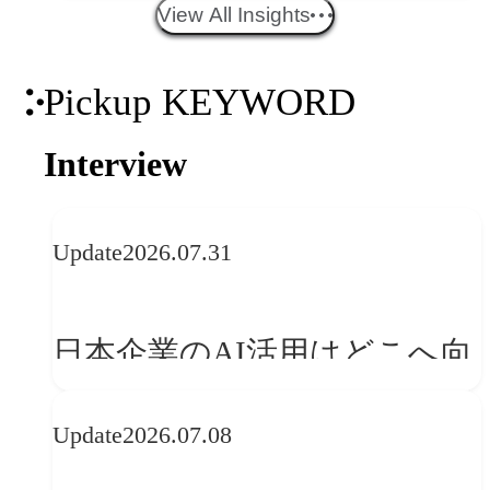
エイティブトレンド──社会
View All Insights
との接点を、ブランドらしい
Pickup KEYWORD
「体験」へ変える
Interview
Update
2026.07.31
日本企業のAI活用はどこへ向
かうべきか──欧州の最新ト
Update
2026.07.08
レンドに見る「人間中心」へ