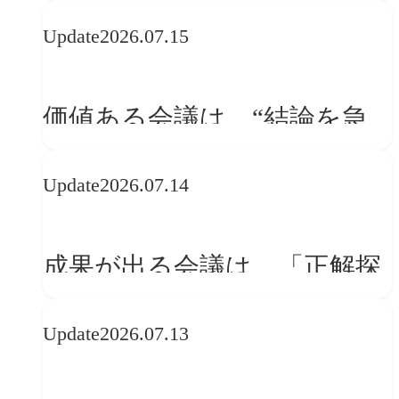
WebGLのメリットと今後の展
Update
2026.07.15
望
価値ある会議は、“結論を急
ぐ場”ではなく“問いを深める
Update
2026.07.14
場”である
成果が出る会議は、「正解探
し」ではない
Update
2026.07.13