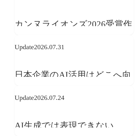
学ぶ「動的ブランディング」
の設計手法
カンヌライオンズ2026受賞作
品に見る最新トレンド
Update
2026.07.31
──「優れたブランド体験」
を事業と組織へどう実装する
日本企業のAI活用はどこへ向
か
かうべきか──欧州の最新ト
Update
2026.07.24
レンドに見る「人間中心」へ
の転換
AI生成では表現できない