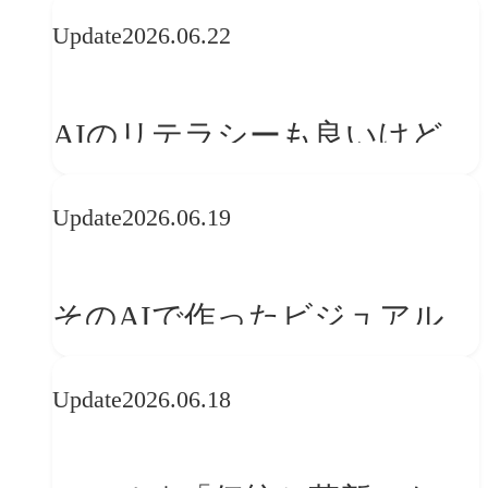
の可能性 | 価値の意味を探る
Update
2026.06.22
「正解」をAIが教えてくれる
なら、人は「心」を動かそう
AIのリテラシーも良いけど、
「着眼点設計」のリテラシー
Update
2026.06.19
は大丈夫か?【POLA春節事例
に学ぶプランニング思考】
そのAIで作ったビジュアル、
ブランドの世界観を崩してま
Update
2026.06.18
せんか？