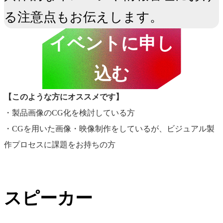
る注意点もお伝えします。
イベントに申し
込む
【このような方にオススメです】
・製品画像のCG化を検討している方
・CGを用いた画像・映像制作をしているが、ビジュアル製
作プロセスに課題をお持ちの方
田中 洋平
岡村 徹
渡辺 智美
スピーカー
株式会社アマナ／
株式会社アマナ／プ
株式会社アマ
CGクリエイター
ロデューサー
ロデューサー