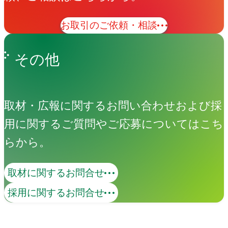
お取引のご依頼・相談
その他
取材・広報に関するお問い合わせおよび採
用に関するご質問やご応募についてはこち
3DCG
らから。
取材に関するお問合せ
モビリティ、精密機器、アパレルなど、
採用に関するお問合せ
プロダクトを正確に「再現」し、高い技
術による「表現」で魅力を可視化しま