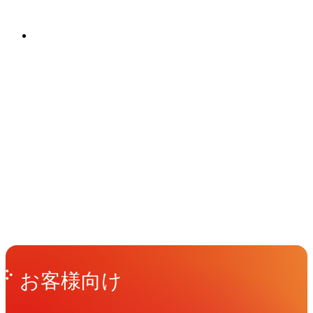
す。モビリティに特化したcroobi、感覚
関連ソリューション
的効果を表現するVFXや、豊富な背景デ
Solutions
ータを活かした景観表現など、「表現」
へのこだわりが質の高さを生み出しま
す。効率的制作を実現するV.I.A.
イベント
Events
PRODUCTSなど特化型ソリューションも
View All Events
展開しています。
People
アマナに関わる人々
View All People
Get in Touch
お問い合わせ
お客様向け