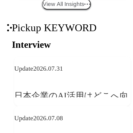
エイティブトレンド──社会
View All Insights
との接点を、ブランドらしい
Pickup KEYWORD
「体験」へ変える
Interview
Update
2026.07.31
日本企業のAI活用はどこへ向
かうべきか──欧州の最新ト
Update
2026.07.08
レンドに見る「人間中心」へ