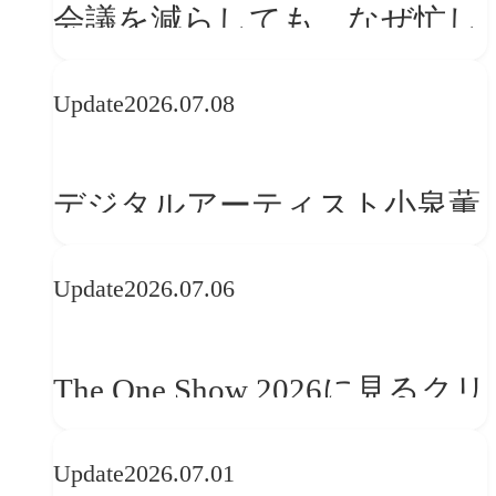
会議を減らしても、なぜ忙し
さは変わらないのか？
Update
2026.07.08
デジタルアーティスト小泉薫
央が語るComfyUI｜生成AIワ
Update
2026.07.06
ークフロー設計と「ノイズと
美意識」
The One Show 2026に見るクリ
エイティブトレンド──社会
Update
2026.07.01
との接点を、ブランドらしい