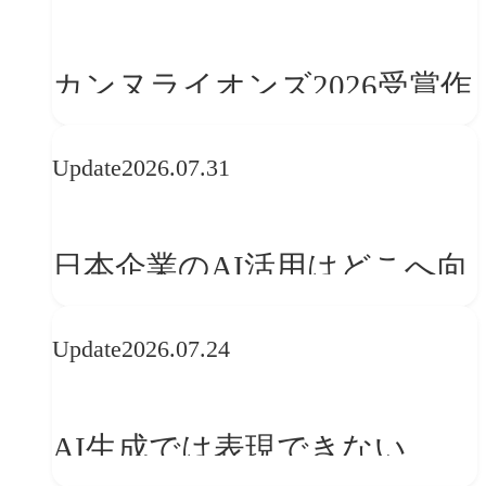
学ぶ「動的ブランディング」
の設計手法
カンヌライオンズ2026受賞作
品に見る最新トレンド
Update
2026.07.31
──「優れたブランド体験」
を事業と組織へどう実装する
日本企業のAI活用はどこへ向
か
かうべきか──欧州の最新ト
Update
2026.07.24
レンドに見る「人間中心」へ
の転換
AI生成では表現できない