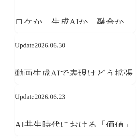
「体験」へ変える
ロケか、生成AIか、融合か
——生成AI時代の映像制作に
Update
2026.06.30
おける「意思決定」のルール
動画生成AIで表現はどう拡張
する？映像ディレクター橋本
Update
2026.06.23
伸吾が語る、AI時代の「プロ
の条件」
AI共生時代における「価値」