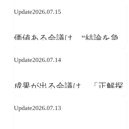
WebGLのメリットと今後の展
Update
2026.07.15
望
価値ある会議は、“結論を急
ぐ場”ではなく“問いを深める
Update
2026.07.14
場”である
成果が出る会議は、「正解探
し」ではない
Update
2026.07.13