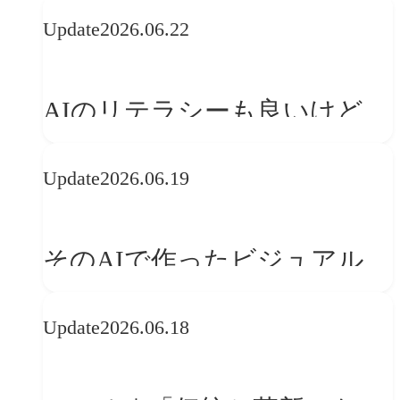
の可能性 | 価値の意味を探る
Update
2026.06.22
「正解」をAIが教えてくれる
なら、人は「心」を動かそう
AIのリテラシーも良いけど、
「着眼点設計」のリテラシー
Update
2026.06.19
は大丈夫か?【POLA春節事例
に学ぶプランニング思考】
そのAIで作ったビジュアル、
ブランドの世界観を崩してま
Update
2026.06.18
せんか？