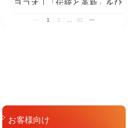
ヨコオ｜「伝統と革新」をひ
とつの世界観に──新VIを体
1
2
…
92
現する会社紹介動画とコーポ
レートサイト トップページ
イベント
改修
Events
View All Events
People
アマナに関わる人々
View All People
Get in Touch
お問い合わせ
お客様向け