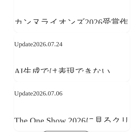
カンヌライオンズ2026受賞作
品に見る最新トレンド
Update
2026.07.24
──「優れたブランド体験」
を事業と組織へどう実装する
AI生成では表現できない
か
WebGLのメリットと今後の展
Update
2026.07.06
望
The One Show 2026に見るクリ