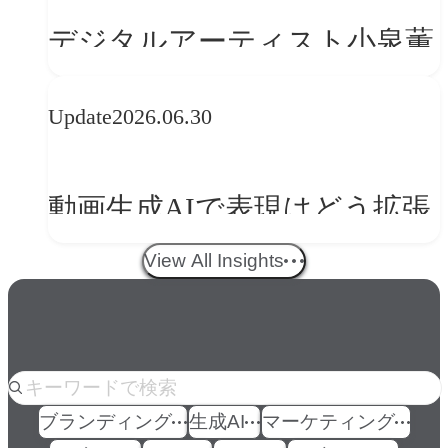
の転換
デジタルアーティスト小泉薫
央が語るComfyUI｜生成AIワ
Update
2026.06.30
ークフロー設計と「ノイズと
美意識」
動画生成AIで表現はどう拡張
する？映像ディレクター橋本
View All Insights
伸吾が語る、AI時代の「プロ
の条件」
人気のkeyword
ブランディング
生成AI
マーケティング