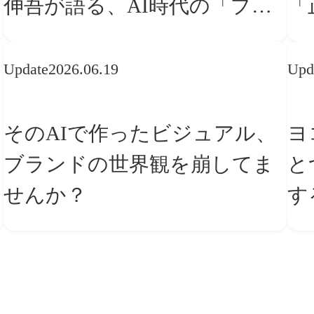
伸吾が語る、AI時代の「プロ
「
の条件」
な
Update
2026.06.19
Upd
そのAIで作ったビジュアル、
ヨ
ブランドの世界観を崩してま
と
せんか？
す
ー