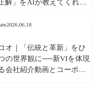
正解」をAIが教えてくれる
ら、人は「心」を動かそう
ate
2026.06.18
コオ｜「伝統と革新」をひ
つの世界観に──新VIを体現
る会社紹介動画とコーポレ
トサイト トップページ改修