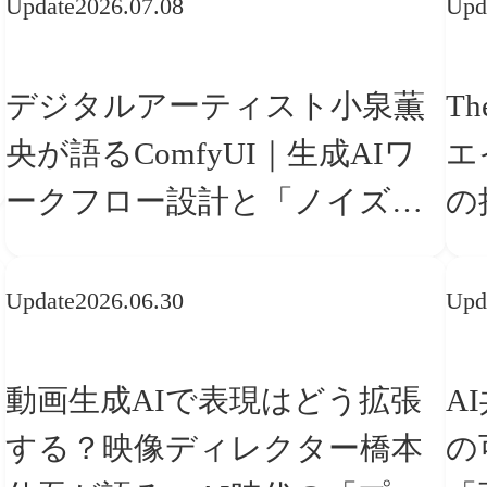
Update
2026.07.08
Upd
デジタルアーティスト小泉薫
Th
央が語るComfyUI｜生成AIワ
エ
ークフロー設計と「ノイズと
の
美意識」
「
Update
2026.06.30
Upd
動画生成AIで表現はどう拡張
A
する？映像ディレクター橋本
の