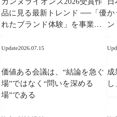
カンヌライオンズ2026受賞作
日
品に見る最新トレンド ──「優
か
れたブランド体験」を事業と
ン
組織へどう実装するか
転
Update
2026.07.15
Upd
価値ある会議は、“結論を急ぐ
成
場”ではなく“問いを深める
し
場”である