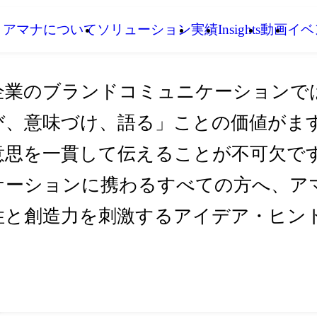
アマナについて
ソリューション
実績
Insights
動画
イベ
企業のブランドコミュニケーションで
び、意味づけ、語る」ことの価値がま
意思を一貫して伝えることが不可欠です。I
ケーションに携わるすべての方へ、アマ
性と創造力を刺激するアイデア・ヒン