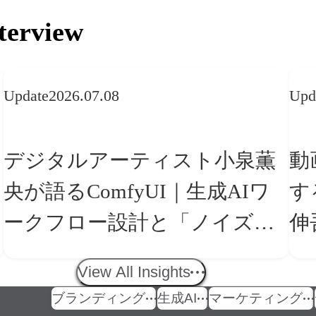
terview
Update
2026.07.08
Upd
デジタルアーティスト小泉薫
動
央が語るComfyUI｜生成AIワ
す
ークフロー設計と「ノイズと
伸
美意識」
の
View All Insights
ブランディング
生成AI
マーケティング