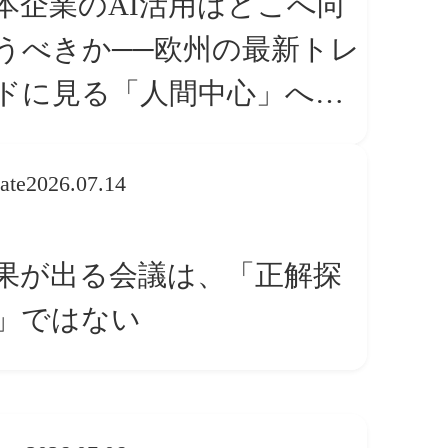
本企業のAI活用はどこへ向
うべきか──欧州の最新トレ
ドに見る「人間中心」への
換
ate
2026.07.14
果が出る会議は、「正解探
」ではない