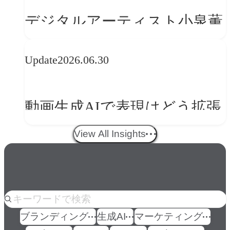
の転換
デジタルアーティスト小泉薫
央が語るComfyUI｜生成AIワ
Update
2026.06.30
ークフロー設計と「ノイズと
美意識」
動画生成AIで表現はどう拡張
する？映像ディレクター橋本
View All Insights
伸吾が語る、AI時代の「プロ
の条件」
人気のkeyword
ブランディング
生成AI
マーケティング