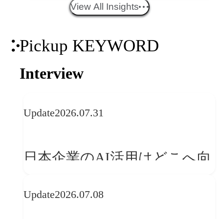
エイティブトレンド──社会
View All Insights
との接点を、ブランドらしい
Pickup KEYWORD
「体験」へ変える
Interview
Update
2026.07.31
日本企業のAI活用はどこへ向
かうべきか──欧州の最新ト
Update
2026.07.08
レンドに見る「人間中心」へ