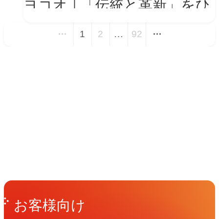
ヨコオ｜「伝統と革新」をひ
とつの世界観に──新VIを体
1
2
…
92
現する会社紹介動画とコーポ
レートサイト トップページ
イベント
改修
Events
View All Events
People
アマナに関わる人々
View All People
Get in Touch
お問い合わせ
お客様向け