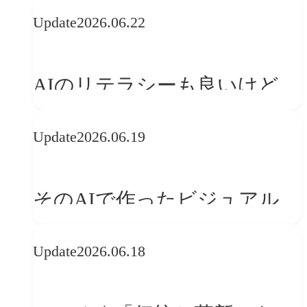
の可能性 | 価値の意味を探る
Update
2026.06.22
「正解」をAIが教えてくれる
なら、人は「心」を動かそう
AIのリテラシーも良いけど、
「着眼点設計」のリテラシー
Update
2026.06.19
は大丈夫か?【POLA春節事例
に学ぶプランニング思考】
そのAIで作ったビジュアル、
ブランドの世界観を崩してま
Update
2026.06.18
せんか？