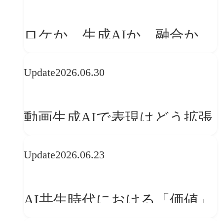
「体験」へ変える
ロケか、生成AIか、融合か
——生成AI時代の映像制作に
Update
2026.06.30
おける「意思決定」のルール
動画生成AIで表現はどう拡張
する？映像ディレクター橋本
Update
2026.06.23
伸吾が語る、AI時代の「プロ
の条件」
AI共生時代における「価値」