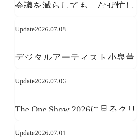
会議を減らしても、なぜ忙し
さは変わらないのか？
Update
2026.07.08
デジタルアーティスト小泉薫
央が語るComfyUI｜生成AIワ
Update
2026.07.06
ークフロー設計と「ノイズと
美意識」
The One Show 2026に見るクリ
エイティブトレンド──社会
Update
2026.07.01
との接点を、ブランドらしい