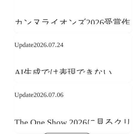
カンヌライオンズ2026受賞作
品に見る最新トレンド
Update
2026.07.24
──「優れたブランド体験」
を事業と組織へどう実装する
AI生成では表現できない
か
WebGLのメリットと今後の展
Update
2026.07.06
望
The One Show 2026に見るクリ