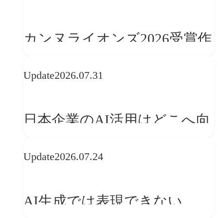
学ぶ「動的ブランディング」
の設計手法
カンヌライオンズ2026受賞作
品に見る最新トレンド
Update
2026.07.31
──「優れたブランド体験」
を事業と組織へどう実装する
日本企業のAI活用はどこへ向
か
かうべきか──欧州の最新ト
Update
2026.07.24
レンドに見る「人間中心」へ
の転換
AI生成では表現できない