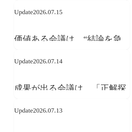
WebGLのメリットと今後の展
Update
2026.07.15
望
価値ある会議は、“結論を急
ぐ場”ではなく“問いを深める
Update
2026.07.14
場”である
成果が出る会議は、「正解探
し」ではない
Update
2026.07.13