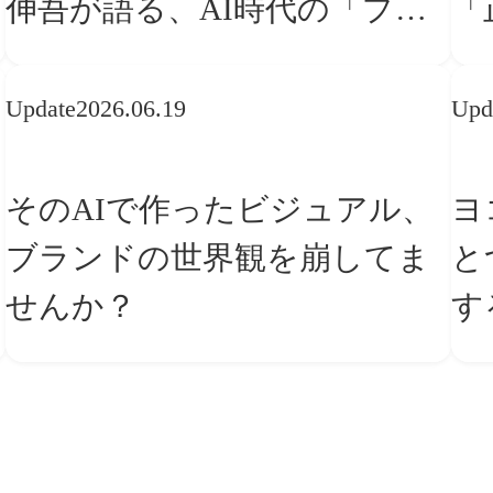
伸吾が語る、AI時代の「プロ
「
の条件」
な
Update
2026.06.19
Upd
そのAIで作ったビジュアル、
ヨ
ブランドの世界観を崩してま
と
せんか？
す
ー