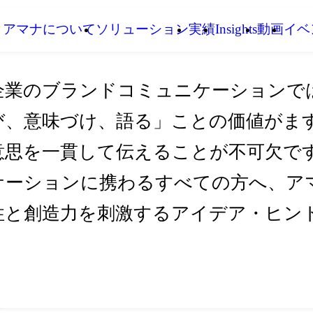
アマナについて
ソリューション
実績
Insights
動画
イベ
企業のブランドコミュニケーションで
び、意味づけ、語る」ことの価値がま
意思を一貫して伝えることが不可欠です。I
ケーションに携わるすべての方へ、アマ
性と創造力を刺激するアイデア・ヒン