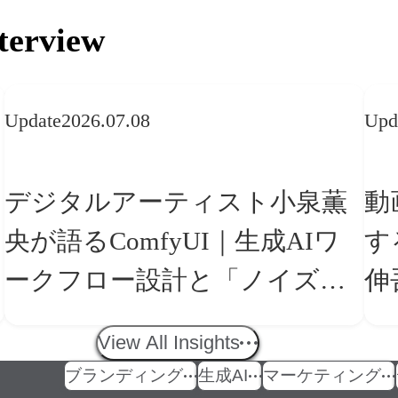
terview
Update
2026.07.08
Upd
デジタルアーティスト小泉薫
動
央が語るComfyUI｜生成AIワ
す
ークフロー設計と「ノイズと
伸
美意識」
の
View All Insights
ブランディング
生成AI
マーケティング