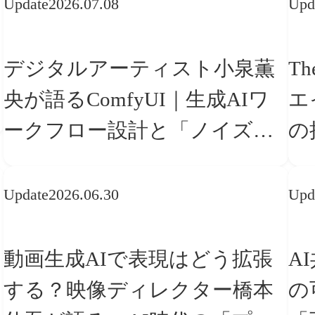
Update
2026.07.08
Upd
デジタルアーティスト小泉薫
Th
央が語るComfyUI｜生成AIワ
エ
ークフロー設計と「ノイズと
の
美意識」
「
Update
2026.06.30
Upd
動画生成AIで表現はどう拡張
A
する？映像ディレクター橋本
の