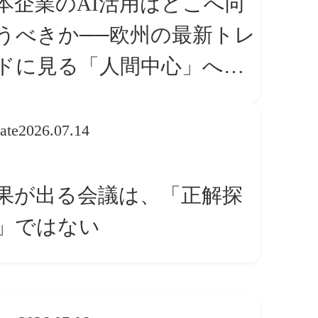
本企業のAI活用はどこへ向
うべきか──欧州の最新トレ
ドに見る「人間中心」への
換
ate
2026.07.14
果が出る会議は、「正解探
」ではない