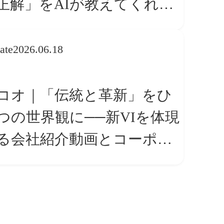
正解」をAIが教えてくれる
ら、人は「心」を動かそう
ate
2026.06.18
コオ｜「伝統と革新」をひ
つの世界観に──新VIを体現
る会社紹介動画とコーポレ
トサイト トップページ改修