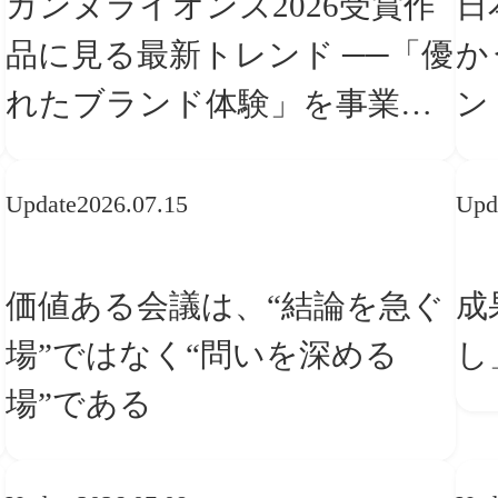
カンヌライオンズ2026受賞作
日
品に見る最新トレンド ──「優
か
れたブランド体験」を事業と
ン
組織へどう実装するか
転
Update
2026.07.15
Upd
価値ある会議は、“結論を急ぐ
成
場”ではなく“問いを深める
し
場”である