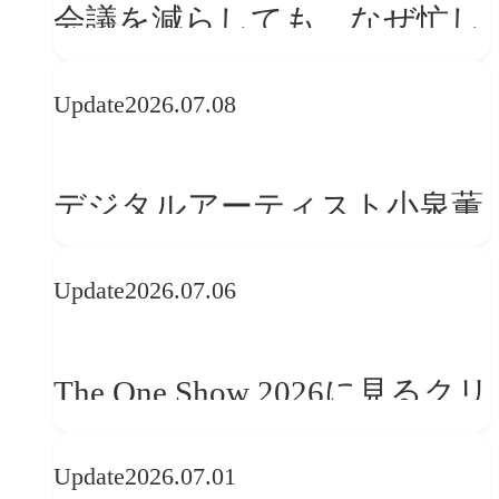
会議を減らしても、なぜ忙し
さは変わらないのか？
Update
2026.07.08
デジタルアーティスト小泉薫
央が語るComfyUI｜生成AIワ
Update
2026.07.06
ークフロー設計と「ノイズと
美意識」
The One Show 2026に見るクリ
エイティブトレンド──社会
Update
2026.07.01
との接点を、ブランドらしい