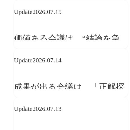
WebGLのメリットと今後の展
Update
2026.07.15
望
価値ある会議は、“結論を急
ぐ場”ではなく“問いを深める
Update
2026.07.14
場”である
成果が出る会議は、「正解探
し」ではない
Update
2026.07.13