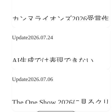
カンヌライオンズ2026受賞作
品に見る最新トレンド
Update
2026.07.24
──「優れたブランド体験」
を事業と組織へどう実装する
AI生成では表現できない
か
WebGLのメリットと今後の展
Update
2026.07.06
望
The One Show 2026に見るクリ