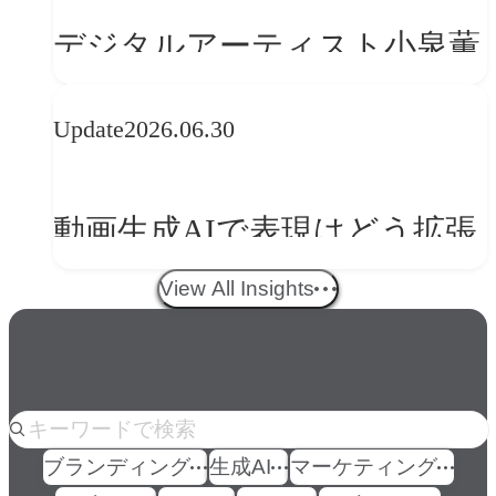
の転換
デジタルアーティスト小泉薫
央が語るComfyUI｜生成AIワ
Update
2026.06.30
ークフロー設計と「ノイズと
美意識」
動画生成AIで表現はどう拡張
する？映像ディレクター橋本
View All Insights
伸吾が語る、AI時代の「プロ
の条件」
人気のkeyword
ブランディング
生成AI
マーケティング