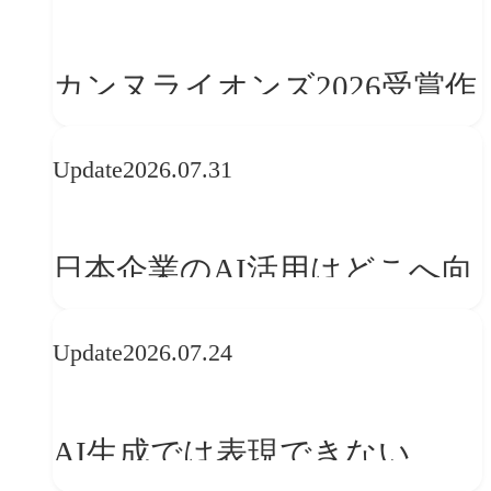
学ぶ「動的ブランディング」
の設計手法
カンヌライオンズ2026受賞作
品に見る最新トレンド
Update
2026.07.31
──「優れたブランド体験」
を事業と組織へどう実装する
日本企業のAI活用はどこへ向
か
かうべきか──欧州の最新ト
Update
2026.07.24
レンドに見る「人間中心」へ
の転換
AI生成では表現できない