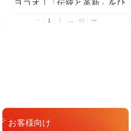
ヨコオ｜「伝統と革新」をひ
とつの世界観に──新VIを体
1
2
…
92
現する会社紹介動画とコーポ
レートサイト トップページ
イベント
改修
Events
View All Events
People
アマナに関わる人々
View All People
Get in Touch
お問い合わせ
お客様向け