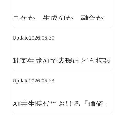
「体験」へ変える
ロケか、生成AIか、融合か
——生成AI時代の映像制作に
Update
2026.06.30
おける「意思決定」のルール
動画生成AIで表現はどう拡張
する？映像ディレクター橋本
Update
2026.06.23
伸吾が語る、AI時代の「プロ
の条件」
AI共生時代における「価値」