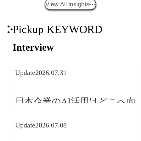
エイティブトレンド──社会
View All Insights
との接点を、ブランドらしい
Pickup KEYWORD
「体験」へ変える
Interview
Update
2026.07.31
日本企業のAI活用はどこへ向
かうべきか──欧州の最新ト
Update
2026.07.08
レンドに見る「人間中心」へ