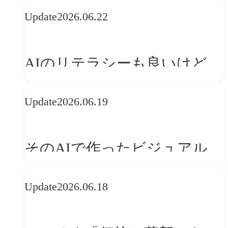
の可能性 | 価値の意味を探る
Update
2026.06.22
「正解」をAIが教えてくれる
なら、人は「心」を動かそう
AIのリテラシーも良いけど、
「着眼点設計」のリテラシー
Update
2026.06.19
は大丈夫か?【POLA春節事例
に学ぶプランニング思考】
そのAIで作ったビジュアル、
ブランドの世界観を崩してま
Update
2026.06.18
せんか？