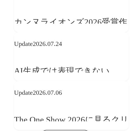
カンヌライオンズ2026受賞作
品に見る最新トレンド
Update
2026.07.24
──「優れたブランド体験」
を事業と組織へどう実装する
AI生成では表現できない
か
WebGLのメリットと今後の展
Update
2026.07.06
望
The One Show 2026に見るクリ