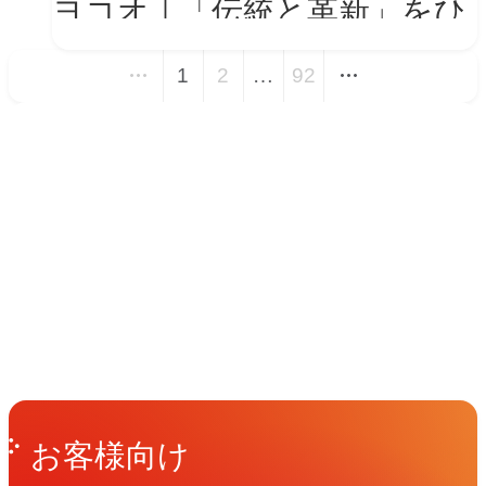
ヨコオ｜「伝統と革新」をひ
とつの世界観に──新VIを体
1
2
…
92
現する会社紹介動画とコーポ
レートサイト トップページ
イベント
改修
Events
View All Events
People
アマナに関わる人々
View All People
Get in Touch
お問い合わせ
お客様向け