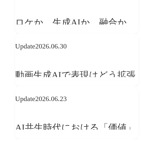
「体験」へ変える
ロケか、生成AIか、融合か
——生成AI時代の映像制作に
Update
2026.06.30
おける「意思決定」のルール
動画生成AIで表現はどう拡張
する？映像ディレクター橋本
Update
2026.06.23
伸吾が語る、AI時代の「プロ
の条件」
AI共生時代における「価値」