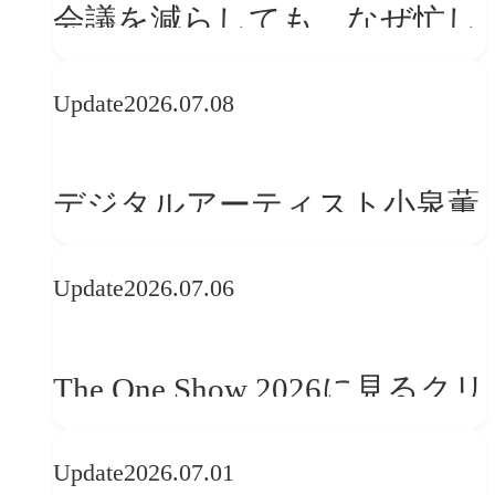
会議を減らしても、なぜ忙し
さは変わらないのか？
Update
2026.07.08
デジタルアーティスト小泉薫
央が語るComfyUI｜生成AIワ
Update
2026.07.06
ークフロー設計と「ノイズと
美意識」
The One Show 2026に見るクリ
エイティブトレンド──社会
Update
2026.07.01
との接点を、ブランドらしい