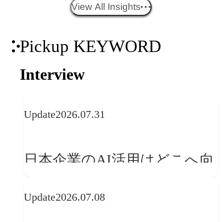
エイティブトレンド──社会
View All Insights
との接点を、ブランドらしい
Pickup KEYWORD
「体験」へ変える
Interview
Update
2026.07.31
日本企業のAI活用はどこへ向
かうべきか──欧州の最新ト
Update
2026.07.08
レンドに見る「人間中心」へ