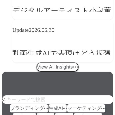
の転換
デジタルアーティスト小泉薫
央が語るComfyUI｜生成AIワ
Update
2026.06.30
ークフロー設計と「ノイズと
美意識」
動画生成AIで表現はどう拡張
する？映像ディレクター橋本
View All Insights
伸吾が語る、AI時代の「プロ
の条件」
人気のkeyword
ブランディング
生成AI
マーケティング