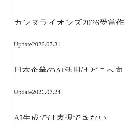
学ぶ「動的ブランディング」
の設計手法
カンヌライオンズ2026受賞作
品に見る最新トレンド
Update
2026.07.31
──「優れたブランド体験」
を事業と組織へどう実装する
日本企業のAI活用はどこへ向
か
かうべきか──欧州の最新ト
Update
2026.07.24
レンドに見る「人間中心」へ
の転換
AI生成では表現できない