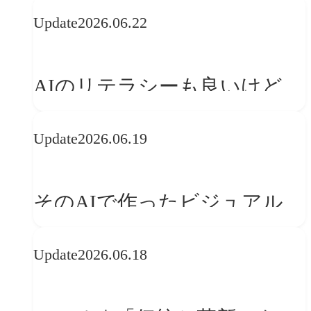
の可能性 | 価値の意味を探る
Update
2026.06.22
「正解」をAIが教えてくれる
なら、人は「心」を動かそう
AIのリテラシーも良いけど、
「着眼点設計」のリテラシー
Update
2026.06.19
は大丈夫か?【POLA春節事例
に学ぶプランニング思考】
そのAIで作ったビジュアル、
ブランドの世界観を崩してま
Update
2026.06.18
せんか？