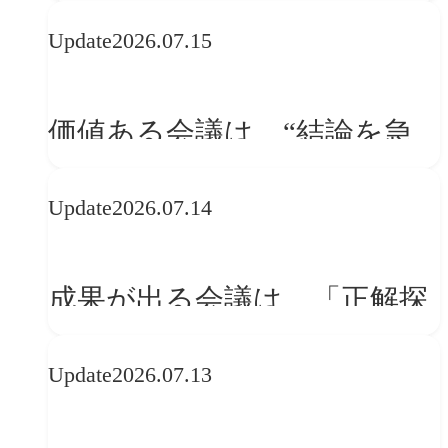
WebGLのメリットと今後の展
Update
2026.07.15
望
価値ある会議は、“結論を急
ぐ場”ではなく“問いを深める
Update
2026.07.14
場”である
成果が出る会議は、「正解探
し」ではない
Update
2026.07.13