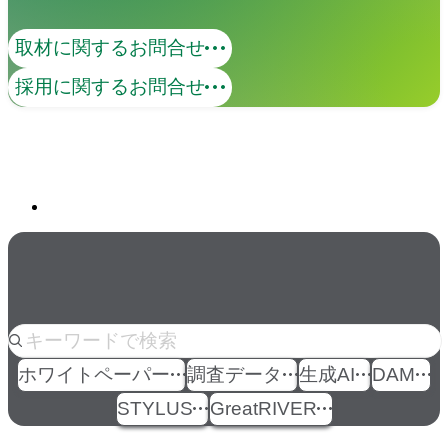
取材に関するお問合せ
創造性の高い人材が、組織の内側へ。事
採用に関するお問合せ
業・ブランド・組織・人—あらゆる活動
に寄り添い、共に手を動かしながら、変
革を生み出す力を、企業の中から育てま
関連ソリューション
す。
Solutions
人気のkeyword
ホワイトペーパー
調査データ
生成AI
DAM
STYLUS
GreatRIVER