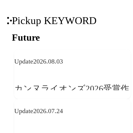
Pickup KEYWORD
Future
Update
2026.08.03
カンヌライオンズ2026受賞作
品に見る最新トレンド
Update
2026.07.24
──「優れたブランド体験」
を事業と組織へどう実装する