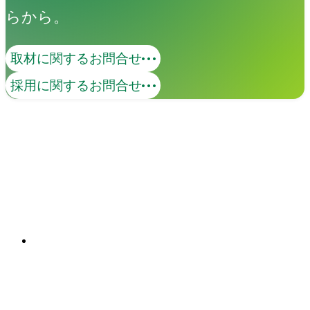
らから。
取材に関するお問合せ
コンテンツマーケティング
採用に関するお問合せ
価値あるコンテンツで、ターゲットとの
継続的な接点を創出します。KGI・KPIの
策定から、オウンドメディア・SNS・動
画の企画・制作・運用までを一貫して支
関連ソリューション
援。米国Industry Diveとの日本独占パー
Solutions
トナーシップを背景に、国内外の有力コ
ンテンツを掛け合わせた包括的なマーケ
ティング支援を実現します。