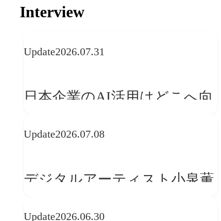
Interview
Update
2026.07.31
日本企業のAI活用はどこへ向
かうべきか──欧州の最新ト
Update
2026.07.08
レンドに見る「人間中心」へ
の転換
デジタルアーティスト小泉薫
央が語るComfyUI｜生成AIワ
Update
2026.06.30