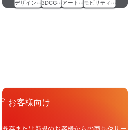
デザイン
3DCG
アート
モビリティ
イベント
Events
View All Events
People
アマナに関わる人々
View All People
Get in Touch
お問い合わせ
お客様向け
既存または新規のお客様からの商品やサー