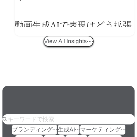
ークフロー設計と「ノイズと
美意識」
動画生成AIで表現はどう拡張
する？映像ディレクター橋本
View All Insights
伸吾が語る、AI時代の「プロ
の条件」
人気のkeyword
ブランディング
生成AI
マーケティング