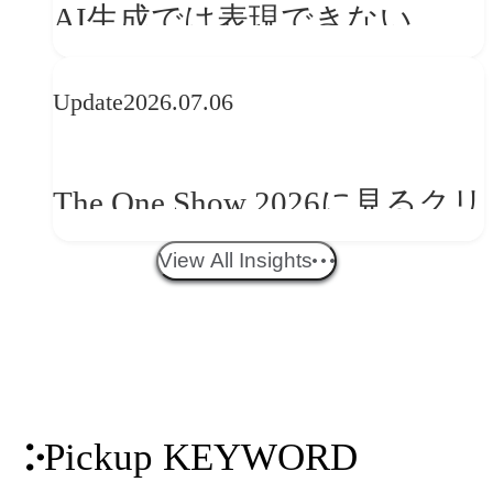
AI生成では表現できない
か
WebGLのメリットと今後の展
Update
2026.07.06
望
The One Show 2026に見るクリ
エイティブトレンド──社会
View All Insights
との接点を、ブランドらしい
「体験」へ変える
Pickup KEYWORD