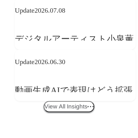
かうべきか──欧州の最新ト
Update
2026.07.08
レンドに見る「人間中心」へ
の転換
デジタルアーティスト小泉薫
央が語るComfyUI｜生成AIワ
Update
2026.06.30
ークフロー設計と「ノイズと
美意識」
動画生成AIで表現はどう拡張
する？映像ディレクター橋本
View All Insights
伸吾が語る、AI時代の「プロ
の条件」