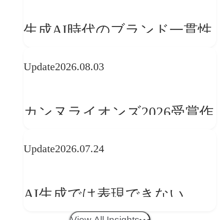
生成AI時代のブランド一貫性
とは？OFFF Barcelona 2026に
Update
2026.08.03
学ぶ「動的ブランディング」
の設計手法
カンヌライオンズ2026受賞作
品に見る最新トレンド
Update
2026.07.24
──「優れたブランド体験」
を事業と組織へどう実装する
AI生成では表現できない
か
WebGLのメリットと今後の展
View All Insights