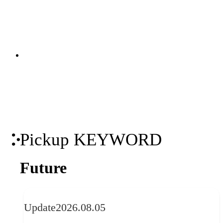
策定から、オウンドメディア・SNS・動
画の企画・制作・運用までを一貫して支
関連ソリューション
援。米国Industry Diveとの日本独占パー
Solutions
トナーシップを背景に、国内外の有力コ
ンテンツを掛け合わせた包括的なマーケ
ティング支援を実現します。
Pickup KEYWORD
Future
Update
2026.08.05