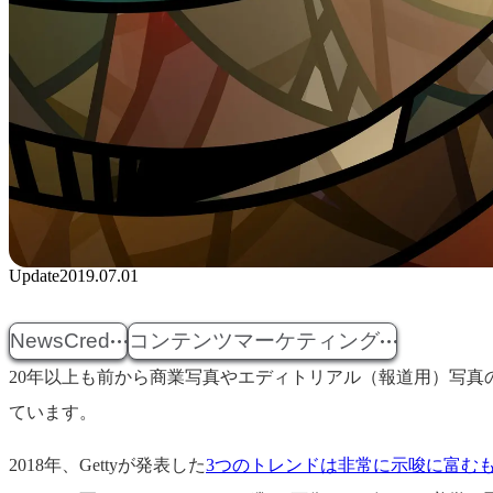
Update
2019.07.01
NewsCred
コンテンツマーケティング
20年以上も前から商業写真やエディトリアル（報道用）写真
ています。
2018年、Gettyが発表した
3つのトレンドは非常に示唆に富む