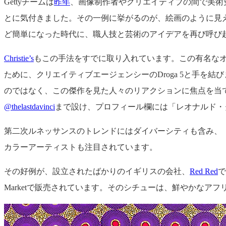
Gettyチームは
昨年
、画像制作者やクリエイティブの間で美術
とに気付きました。その一例に挙がるのが、絵画のように見える写
ど簡単になった時代に、職人技と芸術のアイデアを再び呼び
Christie’s
もこの手法をすでに取り入れています。この有名な
ために、クリエイティブエージェンシーのDroga 5と手を結
のではなく、この傑作を見た人々のリアクションに焦点を当て、
@thelastdavinci
まで設け、プロフィール欄には「レオナルド・
第二次ルネッサンスのトレンドにはダイバーシティも含み、
カラーアーティストも注目されています。
その好例が、設立されたばかりのイギリスの会社、
Red Red
で
Marketで販売されています。そのシチューは、鮮やかな