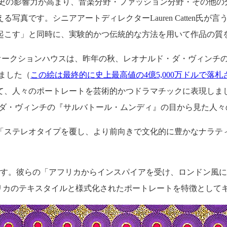
史の影響力が高まり、音楽分野・ファッション分野・その他の
真です。シニアアートディレクターLauren Catten氏
起こす」と同時に、実験的かつ伝統的な方法を用いて作品の質
オークションハウスは、昨年の秋、レオナルド・ダ・ヴィンチ
びました（
この絵は最終的に史上最高値の4億5,000万ドルで落
人々のポートレートを芸術的かつドラマチックに表現しました。こ
ダ・ヴィンチの『サルバトール・ムンディ』の目から見た人々
「ステレオタイプを覆し、より前向きで文化的に豊かなナラテ
す。彼らの「アフリカからインスパイアを受け、ロンドン風にリミッ
アフリカのテキスタイルと様式化されたポートレートを特徴として