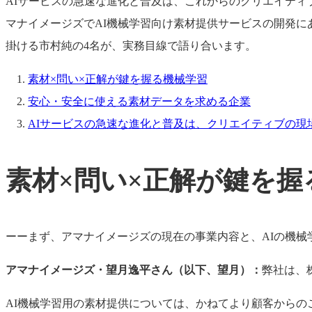
AIサービスの急速な進化と普及は、これからのクリエイテ
マナイメージズでAI機械学習向け素材提供サービスの開発
掛ける市村純の4名が、実務目線で語り合います。
素材×問い×正解が鍵を握る機械学習
安心・安全に使える素材データを求める企業
AIサービスの急速な進化と普及は、クリエイティブの現
素材×問い×正解が鍵を握
ーーまず、アマナイメージズの現在の事業内容と、AIの機械
アマナイメージズ・望月逸平さん（以下、望月）：
弊社は、株
AI機械学習用の素材提供については、かねてより顧客から