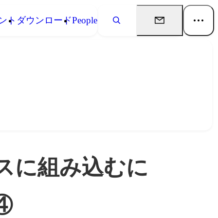
ント
ダウンロード
People
スに組み込むに
④