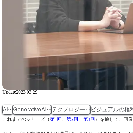
Update
2023.03.29
AI
GenerativeAI
テクノロジー
ビジュアルの権
これまでのシリーズ（
第1回
、
第2回
、
第3回
）を通して、画像