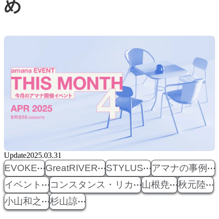
め
Update
2025.03.31
EVOKE
GreatRIVER
STYLUS
アマナの事例
イベント
コンスタンス・リカ
山根尭
秋元陸
小山和之
杉山諒