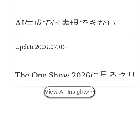
を事業と組織へどう実装する
AI生成では表現できない
か
WebGLのメリットと今後の展
Update
2026.07.06
望
The One Show 2026に見るクリ
エイティブトレンド──社会
View All Insights
との接点を、ブランドらしい
「体験」へ変える