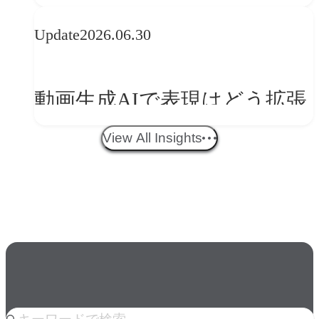
央が語るComfyUI｜生成AIワ
Update
2026.06.30
ークフロー設計と「ノイズと
美意識」
動画生成AIで表現はどう拡張
する？映像ディレクター橋本
View All Insights
伸吾が語る、AI時代の「プロ
の条件」
人気のkeyword