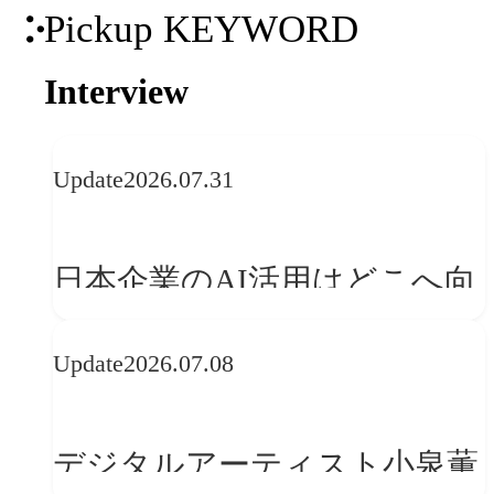
Pickup KEYWORD
Interview
Update
2026.07.31
日本企業のAI活用はどこへ向
かうべきか──欧州の最新ト
Update
2026.07.08
レンドに見る「人間中心」へ
の転換
デジタルアーティスト小泉薫