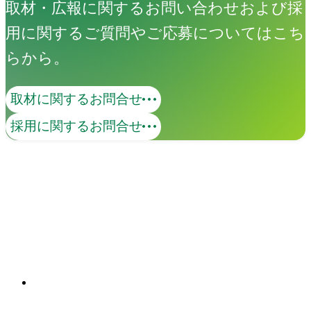
取材・広報に関するお問い合わせおよび採
用に関するご質問やご応募についてはこち
らから。
取材に関するお問合せ
EVOKE
採用に関するお問合せ
EVOKEは、ビジュアライゼーションの
力で未来思考のベースをつくり、企業の
「ありたい姿」を可視化するクリエイテ
ィブコラボレーションサービスです。
関連ソリューション
「ありたい姿」をビジュアライズし、未
Solutions
来の実現へ伴走します。