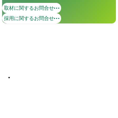
取材に関するお問合せ
撮影
採用に関するお問合せ
広告、プロダクト、シズル、ポートレー
トから動画まで、幅広いジャンルに対応
します。45年の実績と、最大級のクリエ
イターネットワークを活用して、キャス
関連ソリューション
ティング、ロケーション手配、許可申請
Solutions
からレタッチまで全工程をスムーズに一
元管理します。