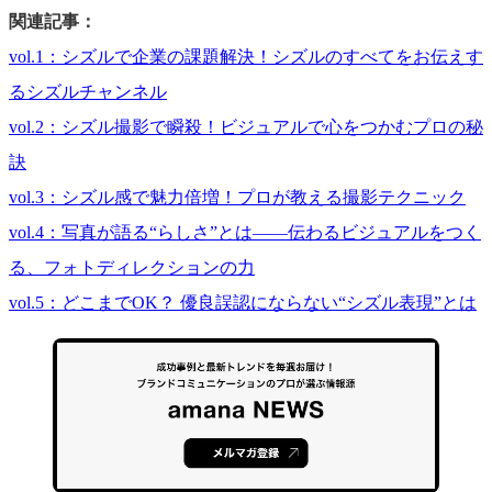
関連記事：
vol.1：
シズルで企業の課題解決！シズルのすべてをお伝えす
るシズルチャンネル
vol.2：
シズル撮影で瞬殺！ビジュアルで心をつかむプロの秘
訣
vol.3：
シズル感で魅力倍増！プロが教える撮影テクニック
vol.4：
写真が語る“らしさ”とは――伝わるビジュアルをつく
る、フォトディレクションの力
vol.5：
どこまでOK？ 優良誤認にならない“シズル表現”とは