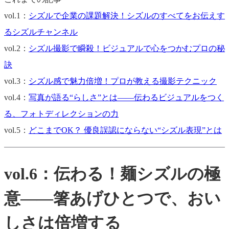
vol.1：
シズルで企業の課題解決！シズルのすべてをお伝えす
るシズルチャンネル
vol.2：
シズル撮影で瞬殺！ビジュアルで心をつかむプロの秘
訣
vol.3：
シズル感で魅力倍増！プロが教える撮影テクニック
vol.4：
写真が語る“らしさ”とは――伝わるビジュアルをつく
る、フォトディレクションの力
vol.5：
どこまでOK？ 優良誤認にならない“シズル表現”とは
vol.6：伝わる！麺シズルの極
意――箸あげひとつで、おい
しさは倍増する