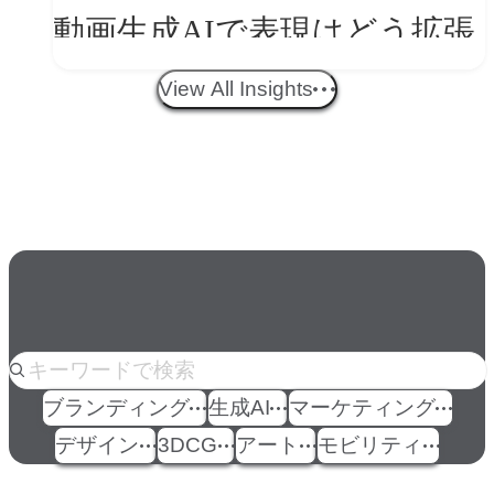
動画生成AIで表現はどう拡張
する？映像ディレクター橋本
View All Insights
伸吾が語る、AI時代の「プロ
の条件」
人気のkeyword
ブランディング
生成AI
マーケティング
デザイン
3DCG
アート
モビリティ