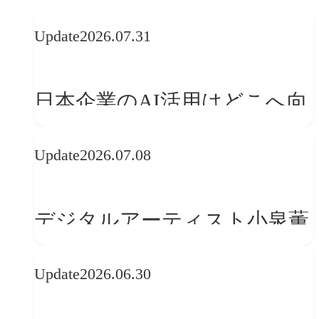
Update
2026.07.31
日本企業のAI活用はどこへ向
かうべきか──欧州の最新ト
Update
2026.07.08
レンドに見る「人間中心」へ
の転換
デジタルアーティスト小泉薫
央が語るComfyUI｜生成AIワ
Update
2026.06.30
ークフロー設計と「ノイズと
美意識」