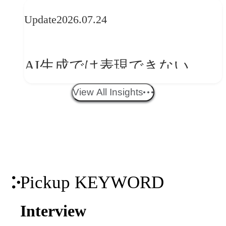
品に見る最新トレンド
Update
2026.07.24
──「優れたブランド体験」
を事業と組織へどう実装する
AI生成では表現できない
か
WebGLのメリットと今後の展
View All Insights
望
Pickup KEYWORD
Interview