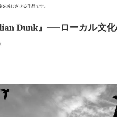
義を感じさせる作品です。
eat Indian Dunk』──ローカ
）