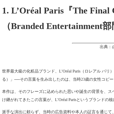
1. L’Oréal Paris『The F
（Branded Entertainm
出典：@LLL
世界最大級の化粧品ブランド、L’Oréal Paris（ロレアル パリ
る）」──その言葉を生み出したのは、当時23歳の女性コピーライ
本作は、そのフレーズに込められた思いや誕生の背景を、ス
け継がれてきたこの言葉が、L’Oréal Parisというブラ
派手な演出に頼らず、当時の広告資料や本人の証言を通じて