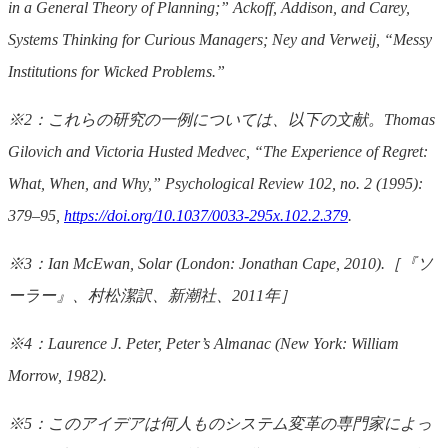
in a General Theory of Planning;” Ackoff, Addison, and Carey,
Systems Thinking for Curious Managers; Ney and Verweij, “Messy
Institutions for Wicked Problems.”
※2：これらの研究の一例については、以下の文献。Thomas
Gilovich and Victoria Husted Medvec, “The Experience of Regret:
What, When, and Why,” Psychological Review 102, no. 2 (1995):
379–95,
https://doi.org/10.1037/0033-295x.102.2.379
.
※3：Ian McEwan, Solar (London: Jonathan Cape, 2010).［『ソ
ーラー』、村松潔訳、新潮社、2011年］
※4：Laurence J. Peter, Peter’s Almanac (New York: William
Morrow, 1982).
※5：このアイデアは何人ものシステム変革の専門家によっ