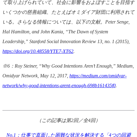
て取り上げられていて、社会に影響をおよぼすことを目指す
いくつかの慈善組織、たとえばオミダイア財団に利用されて
いる。さらなる情報については、以下の文献。Peter Senge,
Hal Hamilton, and John Kania, “The Dawn of System
Leadership,” Stanford Social Innovation Review 13, no. 1 (2015),
https://doi.org/10.48558/YTE7-XT62
.
※6：Roy Steiner, “Why Good Intentions Aren’t Enough,” Medium,
Omidyar Network, May 12, 2017,
https://medium.com/omidyar-
network/why-good-intentions-arent-enough-698b161435f0
.
（この記事は第2回／全4回）
No.1：仕事で直面した困難な状況を解決する「4つの回避