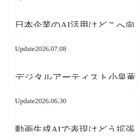
日本企業のAI活用はどこへ向
かうべきか──欧州の最新ト
Update
2026.07.08
レンドに見る「人間中心」へ
の転換
デジタルアーティスト小泉薫
央が語るComfyUI｜生成AIワ
Update
2026.06.30
ークフロー設計と「ノイズと
美意識」
動画生成AIで表現はどう拡張