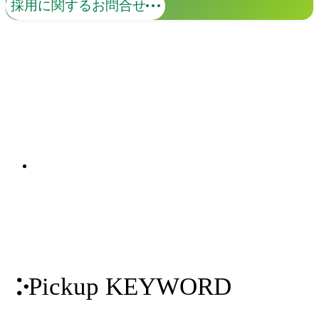
採用に関するお問合せ
社内外の調査、ワークショップによっ
て、本質的な価値、課題を抽出し、コン
セプトの策定からアウトプットまでを
ワンストップで提供します。多様な表現
関連ソリューション
手法によって、ブランドの世界観を可視
Solutions
化します。
Pickup KEYWORD