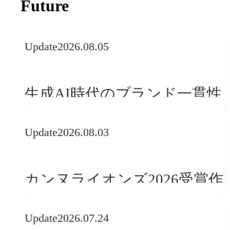
Future
Update
2026.08.05
生成AI時代のブランド一貫性
とは？OFFF Barcelona 2026に
Update
2026.08.03
学ぶ「動的ブランディング」
の設計手法
カンヌライオンズ2026受賞作
品に見る最新トレンド
Update
2026.07.24
──「優れたブランド体験」