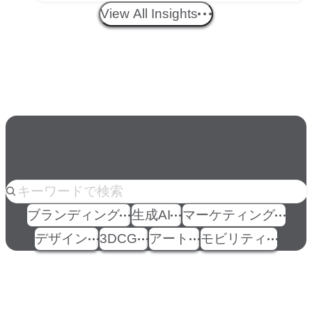
する？映像ディレクター橋本
View All Insights
伸吾が語る、AI時代の「プロ
の条件」
人気のkeyword
ブランディング
生成AI
マーケティング
デザイン
3DCG
アート
モビリティ