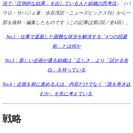
況で「圧倒的な結果」を出している人と組織の思考法
』（パ
ウロ・サバジェ著、水谷淳訳・ニューズピックス刊）から一
部を抜粋・編集したものです（この記事は第2回／全4回）。
No.1：仕事で直面した困難な状況を解決する「4つの回避
術」とは何か
No.3：新しい企画が通る組織は「正しさ」より「試せる余
白」を持っている
No.4：企画を前に進める人は、内容だけでなく「誰を巻き込
むか」を先に考えている
戦略