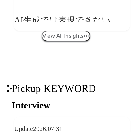
を事業と組織へどう実装する
AI生成では表現できない
か
WebGLのメリットと今後の展
View All Insights
望
Pickup KEYWORD
Interview
Update
2026.07.31