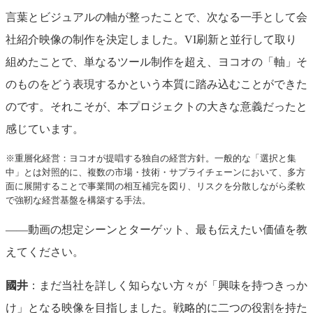
言葉とビジュアルの軸が整ったことで、次なる一手として会
社紹介映像の制作を決定しました。VI刷新と並行して取り
組めたことで、単なるツール制作を超え、ヨコオの「軸」そ
のものをどう表現するかという本質に踏み込むことができた
のです。それこそが、本プロジェクトの大きな意義だったと
感じています。
※重層化経営：ヨコオが提唱する独自の経営方針。一般的な「選択と集
中」とは対照的に、複数の市場・技術・サプライチェーンにおいて、多方
面に展開することで事業間の相互補完を図り、リスクを分散しながら柔軟
で強靭な経営基盤を構築する手法。
――動画の想定シーンとターゲット、最も伝えたい価値を教
えてください。
國井
：まだ当社を詳しく知らない方々が「興味を持つきっか
け」となる映像を目指しました。戦略的に二つの役割を持た