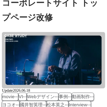
コーポレートサイト トッ
プページ改修
Update
2026.06.18
movie
VI
Webデザイン
事例
動画制作
ヨコオ
國井智英理
松本英之
Interview