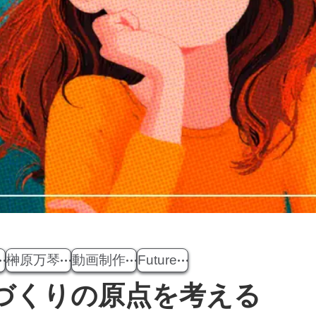
榊原万琴
動画制作
Future
づくりの原点を考える