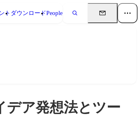
ント
ダウンロード
People
イデア発想法とツー