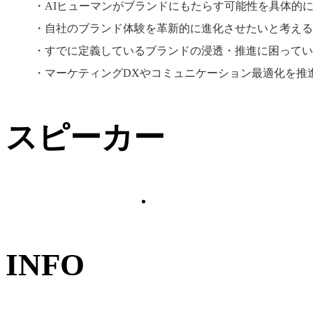
AIヒューマンがブランドにもたらす可能性を具体的
自社のブランド体験を革新的に進化させたいと考える
すでに定義しているブランドの浸透・推進に困ってい
青木 裕美
マーケティングDXやコミュニケーション最適化を推
阿南 健太
株式会社アマナ／プラン
スピーカー
ニング＆デザインデパー
トメント統括ディレクタ
株式会社AIMS／取締役
ー
INFO