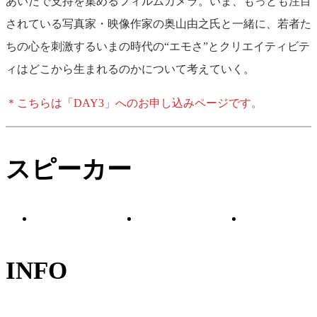
あいだで支持を集めるフィルムカメラ。いま、もっとも注目
されている写真家・映像作家の奥山由之氏と一緒に、若者た
ちの心を刺激するいまの時代の“エモさ”とクリエイティビテ
ィはどこから生まれるのかについて考えていく。
＊こちらは「DAY3」へのお申し込みページです。
佐々木 紀彦
落合 陽一
奥山 由之
NewsPicks C
スピーカー
メディアアーティス
NewsPicks Stud
ト
写真家・映像作家
CEO
INFO