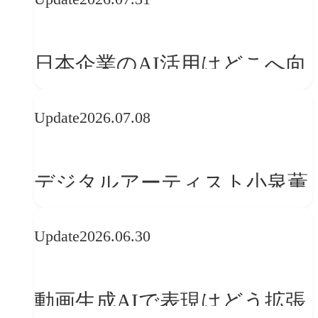
日本企業のAI活用はどこへ向
かうべきか──欧州の最新ト
Update
2026.07.08
レンドに見る「人間中心」へ
の転換
デジタルアーティスト小泉薫
央が語るComfyUI｜生成AIワ
Update
2026.06.30
ークフロー設計と「ノイズと
美意識」
動画生成AIで表現はどう拡張