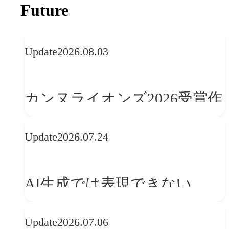
Future
Update
2026.08.03
カンヌライオンズ2026受賞作
品に見る最新トレンド
Update
2026.07.24
──「優れたブランド体験」
を事業と組織へどう実装する
AI生成では表現できない
か
WebGLのメリットと今後の展
Update
2026.07.06
望