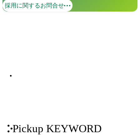
EVOKE
採用に関するお問合せ
EVOKEは、ビジュアライゼーションの
力で未来思考のベースをつくり、企業の
「ありたい姿」を可視化するクリエイテ
ィブコラボレーションサービスです。
関連ソリューション
「ありたい姿」をビジュアライズし、未
Solutions
来の実現へ伴走します。
Pickup KEYWORD