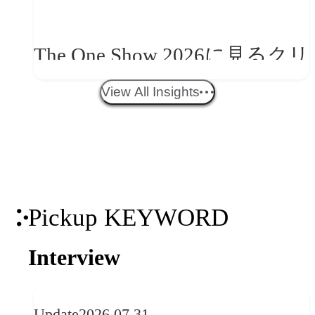
The One Show 2026に見るクリ
エイティブトレンド──社会
View All Insights
との接点を、ブランドらしい
「体験」へ変える
Pickup KEYWORD
Interview
Update
2026.07.31