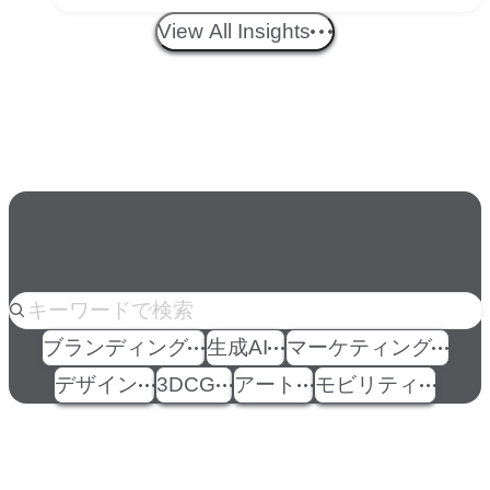
する？映像ディレクター橋本
View All Insights
伸吾が語る、AI時代の「プロ
の条件」
人気のkeyword
ブランディング
生成AI
マーケティング
デザイン
3DCG
アート
モビリティ