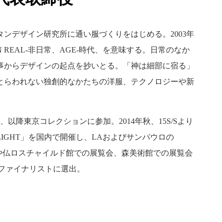
タンデザイン研究所に通い服づくりをはじめる。2003年
N REAL-非日常、AGE-時代、を意味する。日常のなか
事からデザインの起点を抄いとる。「神は細部に宿る」
とらわれない独創的なかたちの洋服、テクノロジーや新
開催、以降東京コレクションに参加。2014年秋、15S/Sより
 LIGHT」を国内で開催し、LAおよびサンパウロの
ッスや仏ロスチャイルド館での展覧会、森美術館での展覧会
」ファイナリストに選出。