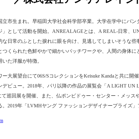
都国立市生まれ。早稲田大学社会科学部卒業。大学在学中にバン
」として活動を開始。ANREALAGEとは、A REAL-日常、U
的な日常のふとした捩れに眼を向け、見逃してしまいそうな些
とつくられた色鮮やかで細かいパッチワークや、人間の身体に
用いた洋服が特徴。
ワー大展望台にて06S/SコレクションをKeisuke Kandaと共に
デビュー。2018年、パリ以降の作品の展覧会「A LIGHT UN
USEにて巡回展を開催、また、仏ポンピドゥー・センター・メ
。2019年「LVMHヤング ファッションデザイナープライズ
om