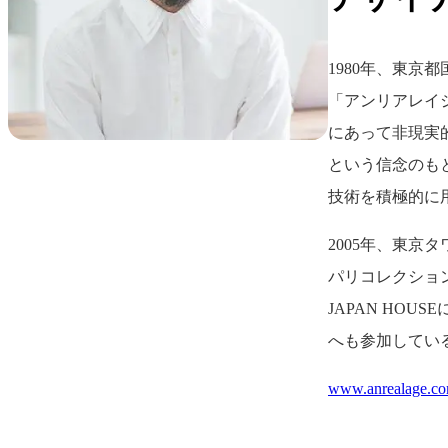
1980年、東京
「アンリアレイジ
にあって非現実
という信念のも
技術を積極的に
2005年、東京タ
パリコレクション
JAPAN HO
へも参加している
www.anrealage.c