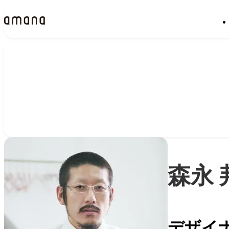
People
アマナに関わる人々
森永 
デザイ