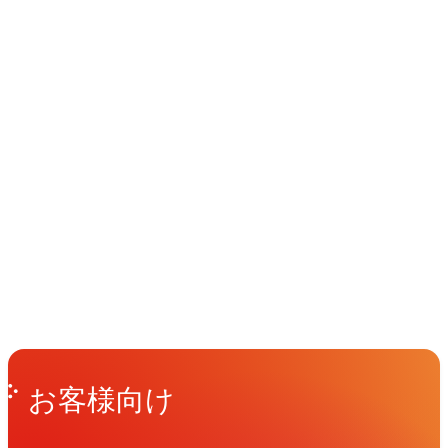
ィ・
プ
東
ス
ス
コ
ロ
急
「Innovation
「Fujin&Raijin（風
ミ
デ
ホ
for
神
ュ
ュ
テ
Smart
雷
イベント
Events
ニ
ー
ル
Logistics」
神）
View All Events
ケ
ス
ツ
VI
ビ
ー
ー
開
ジ
People
アマナに関わる人々
View All People
シ
リ
発
ョ
ョ
ス
ン
Get in Touch
お問い合わせ
ン
ト
2030」
お客様向け
ズ
ラ
「OPEN
ウ