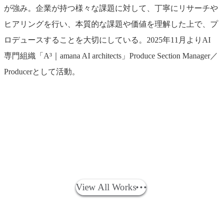
が強み。企業が持つ様々な課題に対して、丁寧にリサーチや
ヒアリングを行い、本質的な課題や価値を理解した上で、プ
ロデュースすることを大切にしている。2025年11月よりAI
専門組織「A³｜amana AI architects」Produce Section Manager／
Producerとして活動。
エ
HANEDA
富
UD
UD
ヌ・
INNOVATION
士
ト
ト
関連実績
テ
CITY
山
ラ
ラ
Works
View All Works
ィ・
展
三
ッ
ッ
テ
示
島
ク
ク