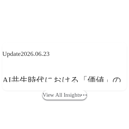
ス
ク
菜
ー
技
ー
ー
ッ
プ
｜
生
プ
術
「リ
ル
ク
レ
情
活
ジ
ブ
カ
「ヱ
ジ
ス
緒
100
ャ
ラ
ち
ビ
ャ
関連記事
Insights
｜
的
smoothie」
パ
ン
ゃ
ス
パ
Update
2026.06.23
採
価
マ
ン
デ
ん」
ビ
ン
用
値
ー
｜
ィ
ー
「pop
AI共生時代における「価値」の
ブ
か
ケ
新
ン
ル」
gourmet
可能性 | 価値の意味を探る 「正
ラ
ら
テ
商
グ
popcorn」
View All Insights
ン
新
ィ
品
プ
解」をAIが教えてくれるなら、
ド
規
ン
「LIKE
ロ
人は「心」を動かそう
ム
層
グ
MILK」
ジ