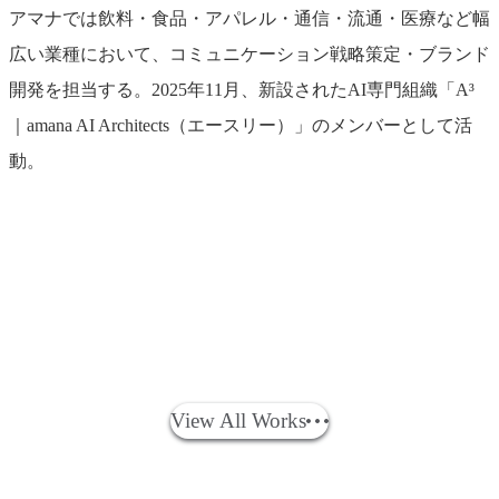
アマナでは飲料・食品・アパレル・通信・流通・医療など幅
広い業種において、コミュニケーション戦略策定・ブランド
開発を担当する。2025年11月、新設されたAI専門組織「A³
｜amana AI Architects（エースリー）」のメンバーとして活
動。
つ
ヨ
カ
ア
沢
タ
サ
ア
く
ッ
ゴ
サ
井
カ
ッ
ン
関連実績
ば
ク
メ
ヒ
製
ラ
ポ
テ
Works
View All Works
エ
モ
｜
グ
薬
ト
ロ
ィ
ク
ッ
「野
ル
｜
ミ
ビ
バ