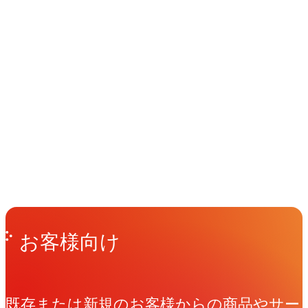
ー
を
戦
ブ
ェ
ビ
開
略
ラ
ク
ー
拓
支
ン
ト
イベント
Events
View All Events
&
す
援
ド
YouTube
る
＆
開
People
アマナに関わる人々
動
カ
コ
発
View All People
画
タ
ン
制
ロ
テ
Get in Touch
お問い合わせ
作
グ
ン
お客様向け
事
制
ツ
例
作
制
既存または新規のお客様からの商品やサー
と
作