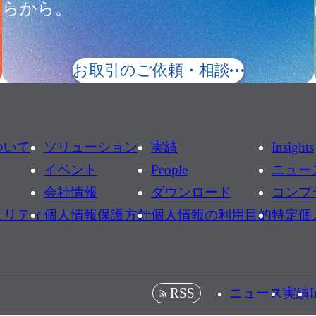
らから。
お取引のご依頼・相談
ついて
ソリューション
実績
Insights
イベント
People
ニュー
会社情報
ダウンロード
コンプ
ュリティ
個人情報保護方針
個人情報の利用目的
特定個
ニュース
実績
I
RSS