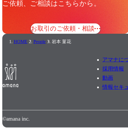
ご依頼、ご相談はこちらから。
お取引のご依頼・相談
HOME
People
岩本 菫花
アマナに
採用情報
動画
情報セキ
©amana inc.