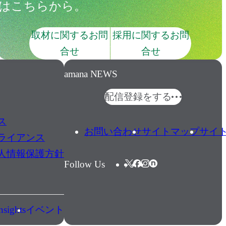
はこちらから。
取材に関するお問
採用に関するお問
合せ
合せ
amana NEWS
配信登録をする
ス
お問い合わせ
サイトマップ
サイ
ライアンス
人情報保護方針
Follow Us
nsights
イベント