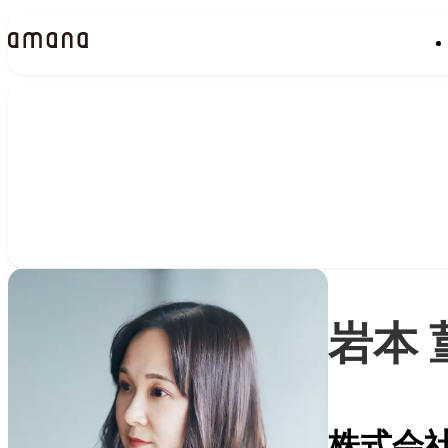
People
アマナに関わる人々
岩本 
株式会