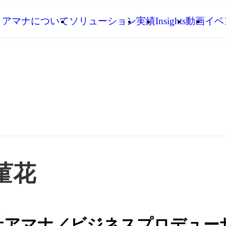
アマナについて
ソリューション
実績
Insights
動画
イベ
菫花
社アマナ／ビジネスプロデュー