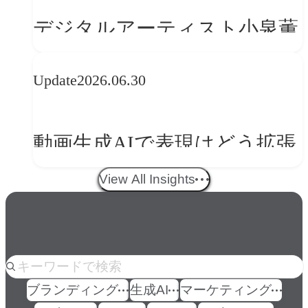
の転換
デジタルアーティスト小泉薫
央が語るComfyUI｜生成AIワ
Update
2026.06.30
ークフロー設計と「ノイズと
美意識」
動画生成AIで表現はどう拡張
する？映像ディレクター橋本
View All Insights
伸吾が語る、AI時代の「プロ
の条件」
人気のkeyword
ブランディング
生成AI
マーケティング