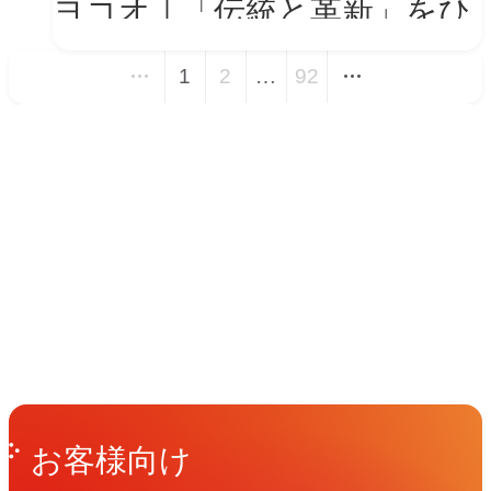
ヨコオ｜「伝統と革新」をひ
とつの世界観に──新VIを体
1
2
…
92
現する会社紹介動画とコーポ
レートサイト トップページ
イベント
改修
Events
View All Events
People
アマナに関わる人々
View All People
Get in Touch
お問い合わせ
お客様向け