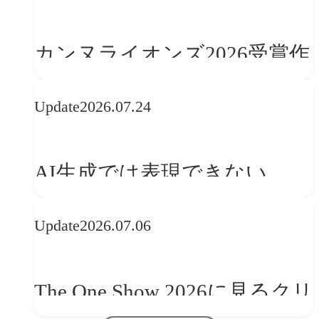
カンヌライオンズ2026受賞作
品に見る最新トレンド
Update
2026.07.24
──「優れたブランド体験」
を事業と組織へどう実装する
AI生成では表現できない
か
WebGLのメリットと今後の展
Update
2026.07.06
望
The One Show 2026に見るクリ