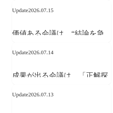
WebGLのメリットと今後の展
Update
2026.07.15
望
価値ある会議は、“結論を急
ぐ場”ではなく“問いを深める
Update
2026.07.14
場”である
成果が出る会議は、「正解探
し」ではない
Update
2026.07.13