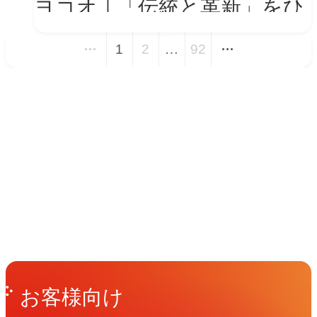
ヨコオ｜「伝統と革新」をひ
とつの世界観に──新VIを体
1
2
…
92
現する会社紹介動画とコーポ
レートサイト トップページ
イベント
改修
Events
View All Events
People
アマナに関わる人々
View All People
Get in Touch
お問い合わせ
お客様向け