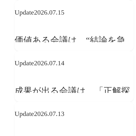
WebGLのメリットと今後の展
Update
2026.07.15
望
価値ある会議は、“結論を急
ぐ場”ではなく“問いを深める
Update
2026.07.14
場”である
成果が出る会議は、「正解探
し」ではない
Update
2026.07.13