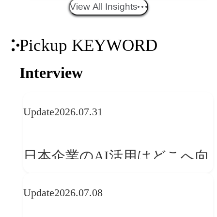
エイティブトレンド──社会
View All Insights
との接点を、ブランドらしい
Pickup KEYWORD
「体験」へ変える
Interview
Update
2026.07.31
日本企業のAI活用はどこへ向
かうべきか──欧州の最新ト
Update
2026.07.08
レンドに見る「人間中心」へ