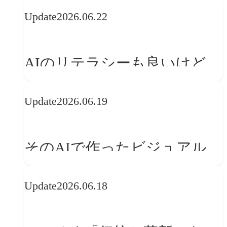
の可能性 | 価値の意味を探る
Update
2026.06.22
「正解」をAIが教えてくれる
なら、人は「心」を動かそう
AIのリテラシーも良いけど、
「着眼点設計」のリテラシー
Update
2026.06.19
は大丈夫か?【POLA春節事例
に学ぶプランニング思考】
そのAIで作ったビジュアル、
ブランドの世界観を崩してま
Update
2026.06.18
せんか？