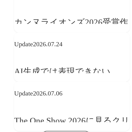
カンヌライオンズ2026受賞作
品に見る最新トレンド
Update
2026.07.24
──「優れたブランド体験」
を事業と組織へどう実装する
AI生成では表現できない
か
WebGLのメリットと今後の展
Update
2026.07.06
望
The One Show 2026に見るクリ