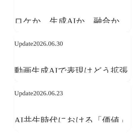
「体験」へ変える
ロケか、生成AIか、融合か
——生成AI時代の映像制作に
Update
2026.06.30
おける「意思決定」のルール
動画生成AIで表現はどう拡張
する？映像ディレクター橋本
Update
2026.06.23
伸吾が語る、AI時代の「プロ
の条件」
AI共生時代における「価値」