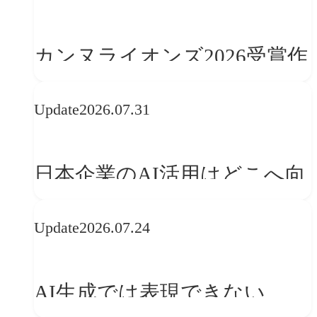
学ぶ「動的ブランディング」
の設計手法
カンヌライオンズ2026受賞作
品に見る最新トレンド
Update
2026.07.31
──「優れたブランド体験」
を事業と組織へどう実装する
日本企業のAI活用はどこへ向
か
かうべきか──欧州の最新ト
Update
2026.07.24
レンドに見る「人間中心」へ
の転換
AI生成では表現できない