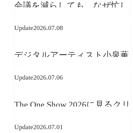
会議を減らしても、なぜ忙し
さは変わらないのか？
Update
2026.07.08
デジタルアーティスト小泉薫
央が語るComfyUI｜生成AIワ
Update
2026.07.06
ークフロー設計と「ノイズと
美意識」
The One Show 2026に見るクリ
エイティブトレンド──社会
Update
2026.07.01
との接点を、ブランドらしい