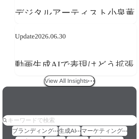
の転換
デジタルアーティスト小泉薫
央が語るComfyUI｜生成AIワ
Update
2026.06.30
ークフロー設計と「ノイズと
美意識」
動画生成AIで表現はどう拡張
する？映像ディレクター橋本
View All Insights
伸吾が語る、AI時代の「プロ
の条件」
人気のkeyword
ブランディング
生成AI
マーケティング