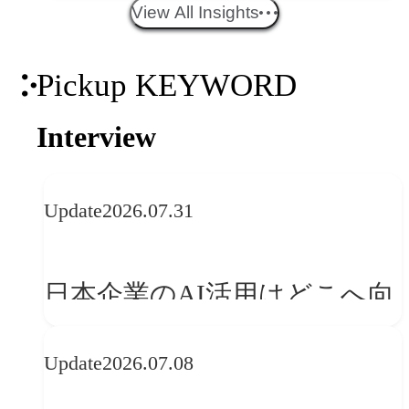
エイティブトレンド──社会
View All Insights
との接点を、ブランドらしい
Pickup KEYWORD
「体験」へ変える
Interview
Update
2026.07.31
日本企業のAI活用はどこへ向
かうべきか──欧州の最新ト
Update
2026.07.08
レンドに見る「人間中心」へ