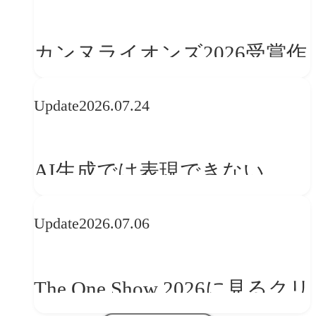
カンヌライオンズ2026受賞作
品に見る最新トレンド
Update
2026.07.24
──「優れたブランド体験」
を事業と組織へどう実装する
AI生成では表現できない
か
WebGLのメリットと今後の展
Update
2026.07.06
望
The One Show 2026に見るクリ