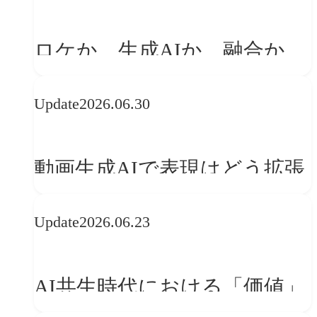
「体験」へ変える
ロケか、生成AIか、融合か
——生成AI時代の映像制作に
Update
2026.06.30
おける「意思決定」のルール
動画生成AIで表現はどう拡張
する？映像ディレクター橋本
Update
2026.06.23
伸吾が語る、AI時代の「プロ
の条件」
AI共生時代における「価値」