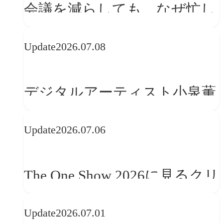
会議を減らしても、なぜ忙し
さは変わらないのか？
Update
2026.07.08
デジタルアーティスト小泉薫
央が語るComfyUI｜生成AIワ
Update
2026.07.06
ークフロー設計と「ノイズと
美意識」
The One Show 2026に見るクリ
エイティブトレンド──社会
Update
2026.07.01
との接点を、ブランドらしい