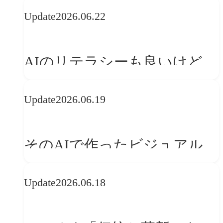
の可能性 | 価値の意味を探る
Update
2026.06.22
「正解」をAIが教えてくれる
なら、人は「心」を動かそう
AIのリテラシーも良いけど、
「着眼点設計」のリテラシー
Update
2026.06.19
は大丈夫か?【POLA春節事例
に学ぶプランニング思考】
そのAIで作ったビジュアル、
ブランドの世界観を崩してま
Update
2026.06.18
せんか？