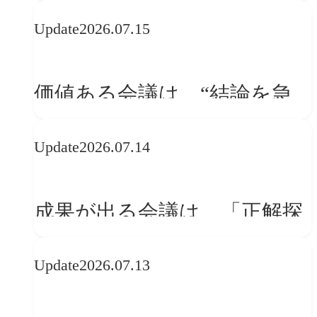
WebGLのメリットと今後の展
Update
2026.07.15
望
価値ある会議は、“結論を急
ぐ場”ではなく“問いを深める
Update
2026.07.14
場”である
成果が出る会議は、「正解探
し」ではない
Update
2026.07.13