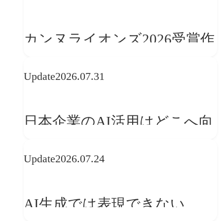
学ぶ「動的ブランディング」
の設計手法
カンヌライオンズ2026受賞作
品に見る最新トレンド
Update
2026.07.31
──「優れたブランド体験」
を事業と組織へどう実装する
日本企業のAI活用はどこへ向
か
かうべきか──欧州の最新ト
Update
2026.07.24
レンドに見る「人間中心」へ
の転換
AI生成では表現できない