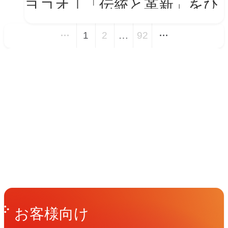
ヨコオ｜「伝統と革新」をひ
とつの世界観に──新VIを体
1
2
…
92
現する会社紹介動画とコーポ
レートサイト トップページ
イベント
改修
Events
View All Events
People
アマナに関わる人々
View All People
Get in Touch
お問い合わせ
お客様向け