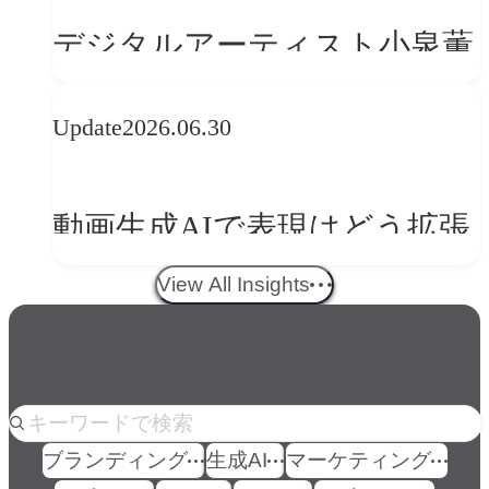
の転換
デジタルアーティスト小泉薫
央が語るComfyUI｜生成AIワ
Update
2026.06.30
ークフロー設計と「ノイズと
美意識」
動画生成AIで表現はどう拡張
する？映像ディレクター橋本
View All Insights
伸吾が語る、AI時代の「プロ
の条件」
人気のkeyword
ブランディング
生成AI
マーケティング