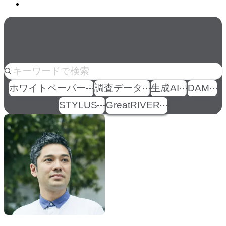
Solutions
上から態度変容までの企業のマーケティ
ング活動を総合的に支援します。
人気のkeyword
ホワイトペーパー
調査データ
生成AI
DAM
STYLUS
GreatRIVER