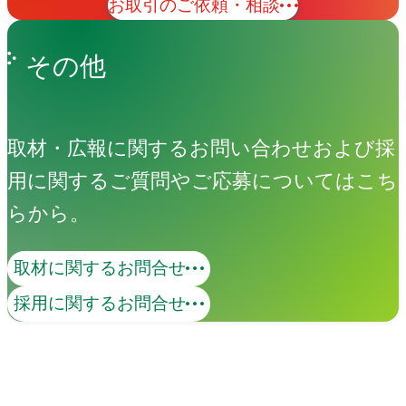
お取引のご依頼・相談
その他
取材・広報に関するお問い合わせおよび採
用に関するご質問やご応募についてはこち
マーケティング
らから。
取材に関するお問合せ
アマナが持つクリエイティビティ、表現
採用に関するお問合せ
力に、データの知性を掛け合わせてブラ
ンド価値を可視化します。クリエイティ
ブと、データドリブンな分析、AIなどの
関連ソリューション
最新テクノロジーを掛け合わせ、認知向