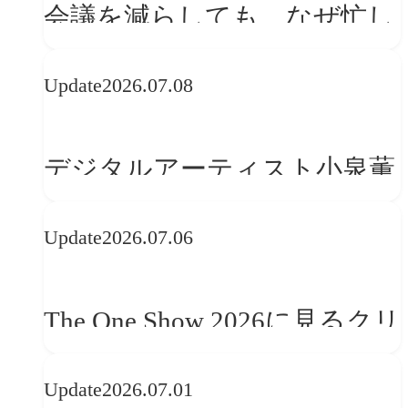
会議を減らしても、なぜ忙し
さは変わらないのか？
Update
2026.07.08
デジタルアーティスト小泉薫
央が語るComfyUI｜生成AIワ
Update
2026.07.06
ークフロー設計と「ノイズと
美意識」
The One Show 2026に見るクリ
エイティブトレンド──社会
Update
2026.07.01
との接点を、ブランドらしい