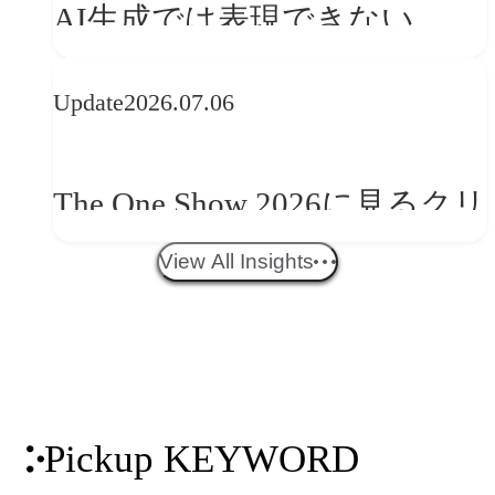
AI生成では表現できない
か
WebGLのメリットと今後の展
Update
2026.07.06
望
The One Show 2026に見るクリ
エイティブトレンド──社会
View All Insights
との接点を、ブランドらしい
「体験」へ変える
Pickup KEYWORD