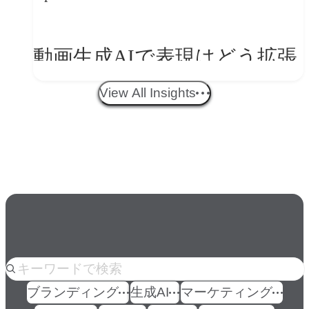
ークフロー設計と「ノイズと
美意識」
動画生成AIで表現はどう拡張
する？映像ディレクター橋本
View All Insights
伸吾が語る、AI時代の「プロ
の条件」
人気のkeyword
ブランディング
生成AI
マーケティング