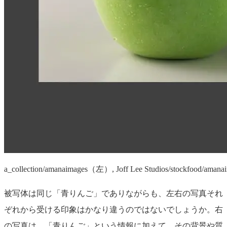
a_collection/amanaimages（左）, Joff Lee Studios/stockfood/am
被写体は同じ「青りんご」でありながらも、左右の写真それ
ぞれから受ける印象はかなり違うのではないでしょうか。右
の写真は、「青りんご」という情報に加えて、その背景や質