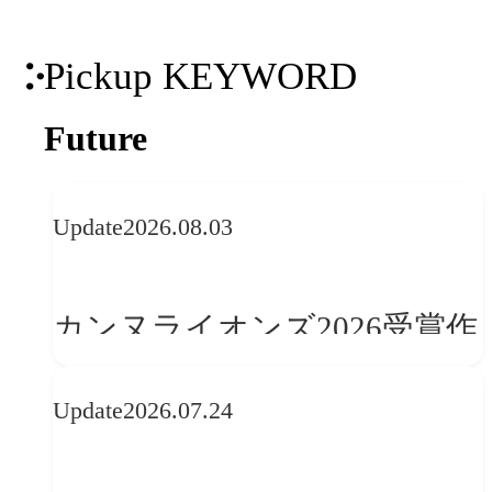
Pickup KEYWORD
Future
Update
2026.08.03
カンヌライオンズ2026受賞作
品に見る最新トレンド
Update
2026.07.24
──「優れたブランド体験」
を事業と組織へどう実装する