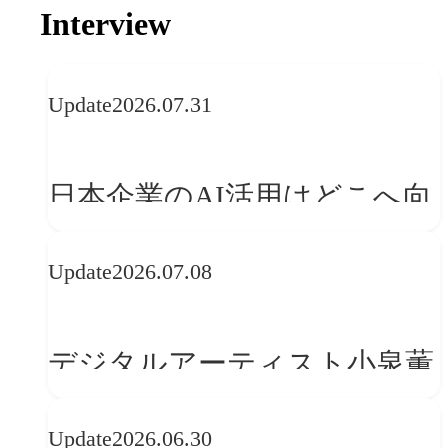
Interview
Update
2026.07.31
日本企業のAI活用はどこへ向
かうべきか──欧州の最新ト
Update
2026.07.08
レンドに見る「人間中心」へ
の転換
デジタルアーティスト小泉薫
央が語るComfyUI｜生成AIワ
Update
2026.06.30