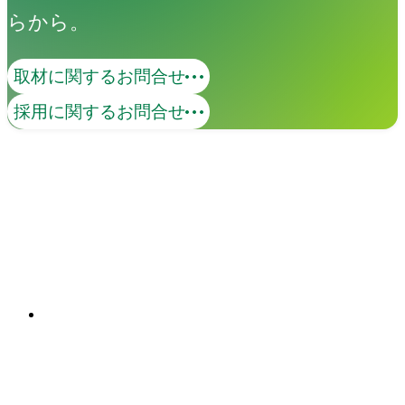
らから。
取材に関するお問合せ
撮影
採用に関するお問合せ
広告、プロダクト、シズル、ポートレー
トから動画まで、幅広いジャンルに対応
します。45年の実績と、最大級のクリエ
イターネットワークを活用して、キャス
関連ソリューション
ティング、ロケーション手配、許可申請
Solutions
からレタッチまで全工程をスムーズに一
元管理します。