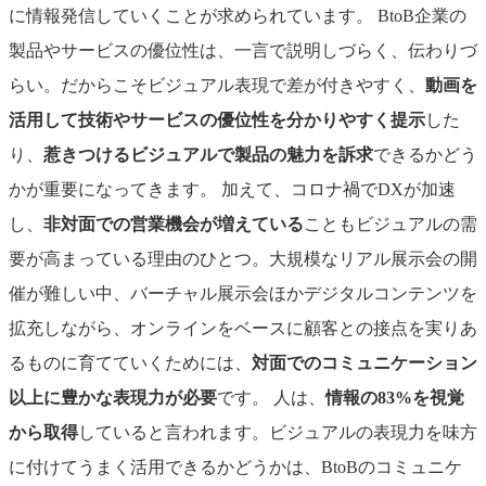
に情報発信していくことが求められています。
BtoB企業の
製品やサービスの優位性は、一言で説明しづらく、伝わりづ
らい。だからこそビジュアル表現で差が付きやすく、
動画を
活用して技術やサービスの優位性を分かりやすく提示
した
り、
惹きつけるビジュアルで製品の魅力を訴求
できるかどう
かが重要になってきます。
加えて、コロナ禍でDXが加速
し、
非対面での営業機会
が増えている
こともビジュアルの需
要が高まっている理由のひとつ。大規模なリアル展示会の開
催が難しい中、バーチャル展示会ほかデジタルコンテンツを
拡充しながら、オンラインをベースに顧客との接点を実りあ
るものに育てていくためには、
対面でのコミュニケーション
以上に豊かな表現力が必要
です。
人は、
情報の83%を視覚
から取得
していると言われます。ビジュアルの表現力を味方
に付けてうまく活用できるかどうかは、BtoBのコミュニケ