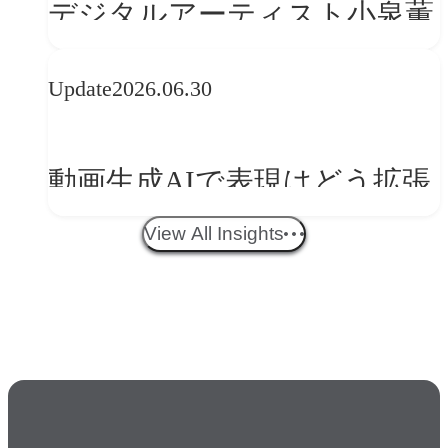
デジタルアーティスト小泉薫
央が語るComfyUI｜生成AIワ
Update
2026.06.30
ークフロー設計と「ノイズと
美意識」
動画生成AIで表現はどう拡張
する？映像ディレクター橋本
View All Insights
伸吾が語る、AI時代の「プロ
の条件」