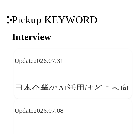
Pickup KEYWORD
Interview
Update
2026.07.31
日本企業のAI活用はどこへ向
かうべきか──欧州の最新ト
Update
2026.07.08
レンドに見る「人間中心」へ
の転換