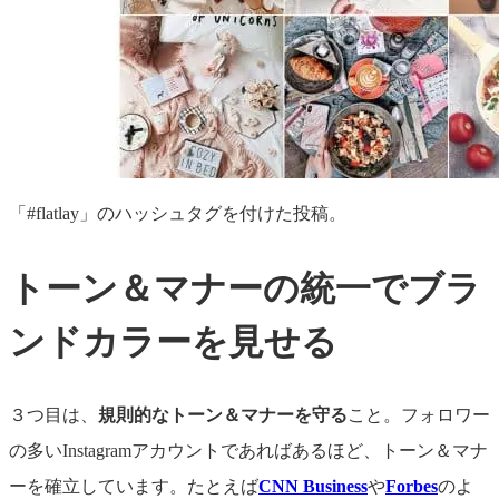
「#flatlay」のハッシュタグを付けた投稿。
トーン＆マナーの統一でブラ
ンドカラーを見せる
３つ目は、
規則的なトーン＆マナーを守る
こと。フォロワー
の多いInstagramアカウントであればあるほど、トーン＆マナ
ーを確立しています。たとえば
CNN Business
や
Forbes
のよ