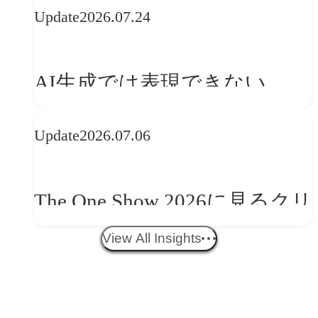
Update
2026.07.24
──「優れたブランド体験」
を事業と組織へどう実装する
AI生成では表現できない
か
WebGLのメリットと今後の展
Update
2026.07.06
望
The One Show 2026に見るクリ
エイティブトレンド──社会
View All Insights
との接点を、ブランドらしい
「体験」へ変える