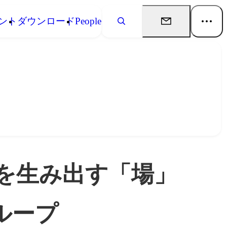
ント
ダウンロード
People
を生み出す「場」
ループ