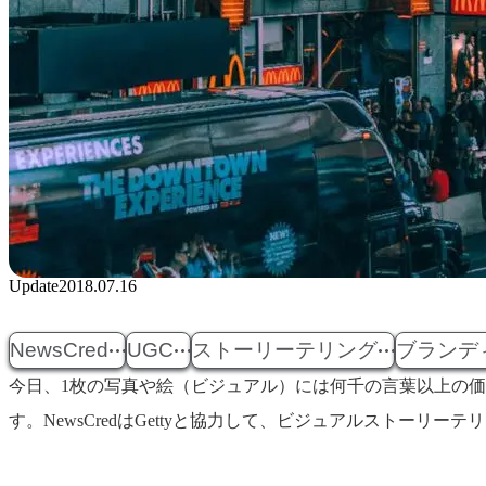
Update
2018.07.16
NewsCred
UGC
ストーリーテリング
ブランデ
今日、1枚の写真や絵（ビジュアル）には何千の言葉以上の
す。NewsCredはGettyと協力して、ビジュアルストー