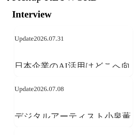
Interview
Update
2026.07.31
日本企業のAI活用はどこへ向
かうべきか──欧州の最新ト
Update
2026.07.08
レンドに見る「人間中心」へ
の転換
デジタルアーティスト小泉薫
央が語るComfyUI｜生成AIワ