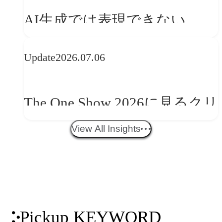
を事業と組織へどう実装する
AI生成では表現できない
か
WebGLのメリットと今後の展
Update
2026.07.06
望
The One Show 2026に見るクリ
エイティブトレンド──社会
View All Insights
との接点を、ブランドらしい
「体験」へ変える
Pickup KEYWORD