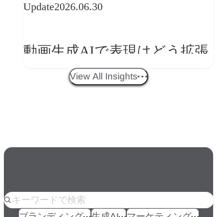
Update
2026.06.30
ークフロー設計と「ノイズと
美意識」
動画生成AIで表現はどう拡張
する？映像ディレクター橋本
View All Insights
伸吾が語る、AI時代の「プロ
の条件」
人気のkeyword
ブランディング
生成AI
マーケティング