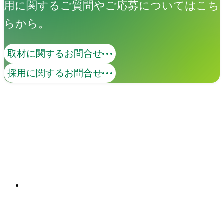
用に関するご質問やご応募についてはこち
らから。
取材に関するお問合せ
ブランディング
採用に関するお問合せ
社内外の調査、ワークショップによっ
て、本質的な価値、課題を抽出し、コン
セプトの策定からアウトプットまでを
ワンストップで提供します。多様な表現
関連ソリューション
手法によって、ブランドの世界観を可視
Solutions
化します。