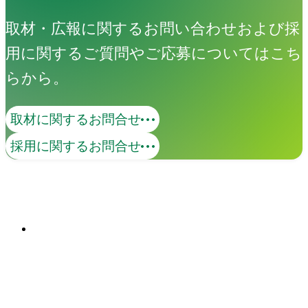
取材・広報に関するお問い合わせおよび採
用に関するご質問やご応募についてはこち
Great RIVER
らから。
取材に関するお問合せ
創造性の高い人材が、組織の内側へ。事
採用に関するお問合せ
業・ブランド・組織・人—あらゆる活動
に寄り添い、共に手を動かしながら、変
革を生み出す力を、企業の中から育てま
関連ソリューション
す。
Solutions
イベント