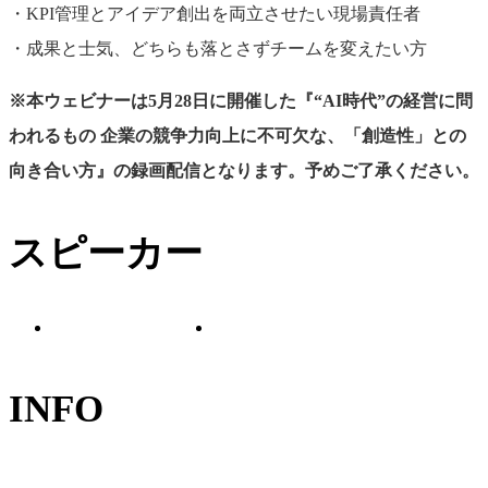
・KPI管理とアイデア創出を両立させたい現場責任者
・成果と士気、どちらも落とさずチームを変えたい方
※本ウェビナーは5月28日に開催した『“AI時代”の経営に問
われるもの 企業の競争力向上に不可欠な、「創造性」との
小山 元
児玉 秀明
向き合い方』の録画配信となります。予めご了承ください。
アビームコンサルテ
株式会社アマナ／ク
スピーカー
ィング株式会社／
リエイティブエバン
Customer Value
ジェリスト
Strategy Unit, Principal
INFO