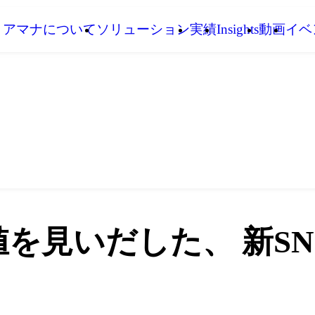
アマナについて
ソリューション
実績
Insights
動画
イベ
を見いだした、 新SN