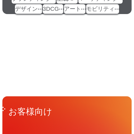
デザイン
3DCG
アート
モビリティ
イベント
Events
View All Events
People
アマナに関わる人々
View All People
Get in Touch
お問い合わせ
お客様向け