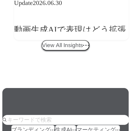
Update
2026.06.30
ークフロー設計と「ノイズと
美意識」
動画生成AIで表現はどう拡張
する？映像ディレクター橋本
View All Insights
伸吾が語る、AI時代の「プロ
の条件」
人気のkeyword
ブランディング
生成AI
マーケティング