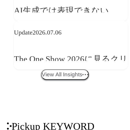
を事業と組織へどう実装する
AI生成では表現できない
か
WebGLのメリットと今後の展
Update
2026.07.06
望
The One Show 2026に見るクリ
エイティブトレンド──社会
View All Insights
との接点を、ブランドらしい
「体験」へ変える
Pickup KEYWORD