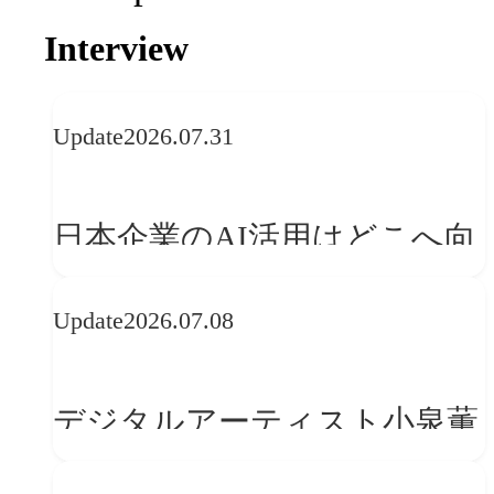
Interview
Update
2026.07.31
日本企業のAI活用はどこへ向
かうべきか──欧州の最新ト
Update
2026.07.08
レンドに見る「人間中心」へ
の転換
デジタルアーティスト小泉薫
央が語るComfyUI｜生成AIワ