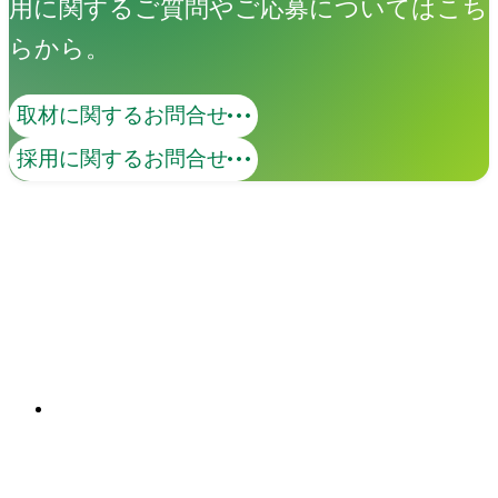
用に関するご質問やご応募についてはこち
らから。
取材に関するお問合せ
マーケティング
採用に関するお問合せ
アマナが持つクリエイティビティ、表現
力に、データの知性を掛け合わせてブラ
ンド価値を可視化します。クリエイティ
ブと、データドリブンな分析、AIなどの
関連ソリューション
最新テクノロジーを掛け合わせ、認知向
Solutions
上から態度変容までの企業のマーケティ
ング活動を総合的に支援します。