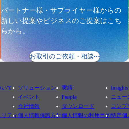
サ
パートナー様・サプライヤー様からの
新しい提案やビジネスのご提案はこち
らから。
お取引のご依頼・相談
ついて
ソリューション
実績
Insights
イベント
People
ニュー
会社情報
ダウンロード
コンプ
ュリティ
個人情報保護方針
個人情報の利用目的
特定個