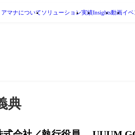
アマナについて
ソリューション
実績
Insights
動画
イベ
義典
株式会社／執行役員 UUUM 