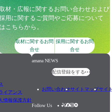
取材・広報に関するお問い合わせおよび
採用に関するご質問やご応募について
はこちらから。
取材に関するお問
採用に関するお問
合せ
合せ
amana NEWS
配信登録をする
ス
お問い合わせ
サイトマップ
サイ
ライアンス
人情報保護方針
Follow Us