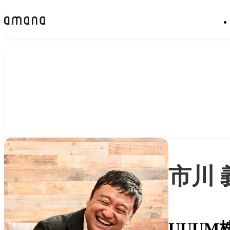
People
アマナに関わる人々
市川 
UUUM