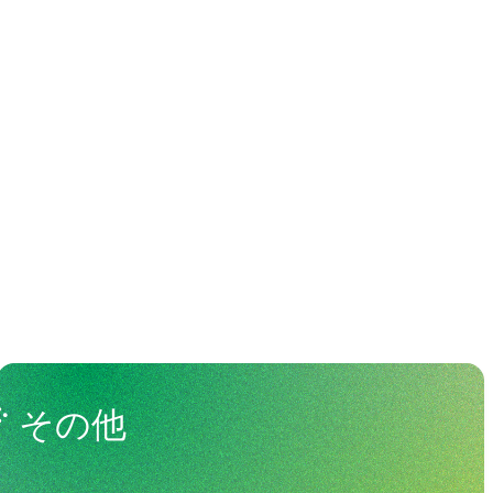
わる人々
View All People
その他