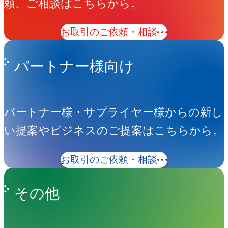
頼、ご相談はこちらから。
Prix」
お取引のご依頼・相談
ビ
ジ
パートナー様向け
ュ
ア
パートナー様・サプライヤー様からの新し
ル
い提案やビジネスのご提案はこちらから。
制
作
お取引のご依頼・相談
その他