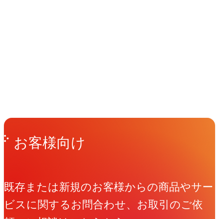
ー
イベント
Events
ミ
View All Events
ュ
ラ
People
アマナに関わる人々
View All People
E
世
Get in Touch
お問い合わせ
界
お客様向け
選
手
権
既存または新規のお客様からの商品やサー
「Tokyo
ビスに関するお問合わせ、お取引のご依
E-