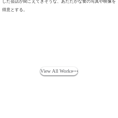
した会話が聞こえてきそうな、あたたかな食の写真や映像を
得意とする。
日
産
関連実績
Formula
Works
View All Works
E
ABB
FIA
フ
ォ