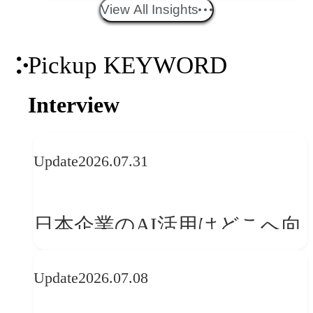
エイティブトレンド──社会
View All Insights
との接点を、ブランドらしい
Pickup KEYWORD
「体験」へ変える
Interview
Update
2026.07.31
日本企業のAI活用はどこへ向
かうべきか──欧州の最新ト
Update
2026.07.08
レンドに見る「人間中心」へ