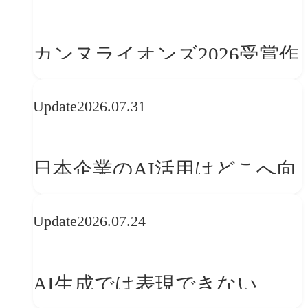
学ぶ「動的ブランディング」
の設計手法
カンヌライオンズ2026受賞作
品に見る最新トレンド
Update
2026.07.31
──「優れたブランド体験」
を事業と組織へどう実装する
日本企業のAI活用はどこへ向
か
かうべきか──欧州の最新ト
Update
2026.07.24
レンドに見る「人間中心」へ
の転換
AI生成では表現できない