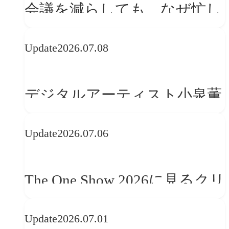
会議を減らしても、なぜ忙し
さは変わらないのか？
Update
2026.07.08
デジタルアーティスト小泉薫
央が語るComfyUI｜生成AIワ
Update
2026.07.06
ークフロー設計と「ノイズと
美意識」
The One Show 2026に見るクリ
エイティブトレンド──社会
Update
2026.07.01
との接点を、ブランドらしい