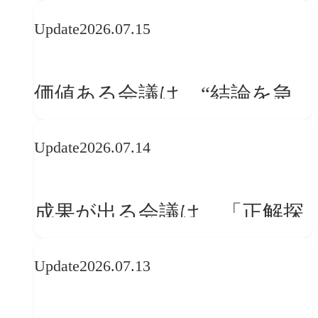
WebGLのメリットと今後の展
Update
2026.07.15
望
価値ある会議は、“結論を急
ぐ場”ではなく“問いを深める
Update
2026.07.14
場”である
成果が出る会議は、「正解探
し」ではない
Update
2026.07.13