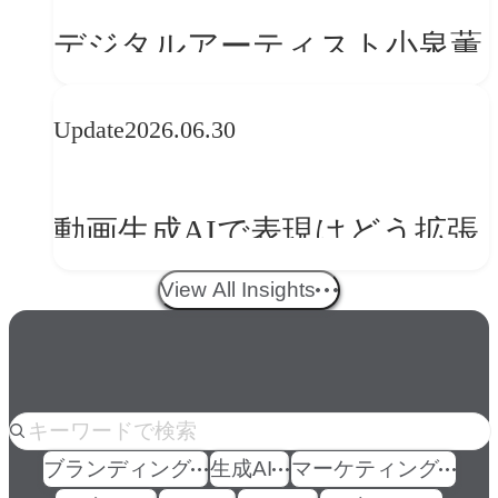
の転換
デジタルアーティスト小泉薫
央が語るComfyUI｜生成AIワ
Update
2026.06.30
ークフロー設計と「ノイズと
美意識」
動画生成AIで表現はどう拡張
する？映像ディレクター橋本
View All Insights
伸吾が語る、AI時代の「プロ
の条件」
人気のkeyword
ブランディング
生成AI
マーケティング