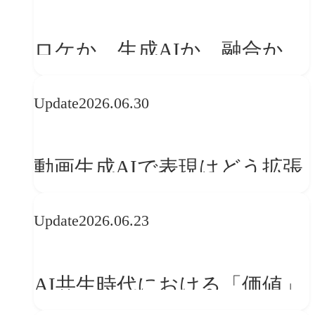
「体験」へ変える
ロケか、生成AIか、融合か
——生成AI時代の映像制作に
Update
2026.06.30
おける「意思決定」のルール
動画生成AIで表現はどう拡張
する？映像ディレクター橋本
Update
2026.06.23
伸吾が語る、AI時代の「プロ
の条件」
AI共生時代における「価値」