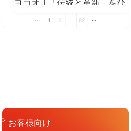
ヨコオ｜「伝統と革新」をひ
とつの世界観に──新VIを体
1
2
…
92
現する会社紹介動画とコーポ
レートサイト トップページ
イベント
改修
Events
View All Events
People
アマナに関わる人々
View All People
Get in Touch
お問い合わせ
お客様向け