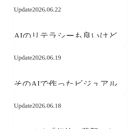
の可能性 | 価値の意味を探る
Update
2026.06.22
「正解」をAIが教えてくれる
なら、人は「心」を動かそう
AIのリテラシーも良いけど、
「着眼点設計」のリテラシー
Update
2026.06.19
は大丈夫か?【POLA春節事例
に学ぶプランニング思考】
そのAIで作ったビジュアル、
ブランドの世界観を崩してま
Update
2026.06.18
せんか？