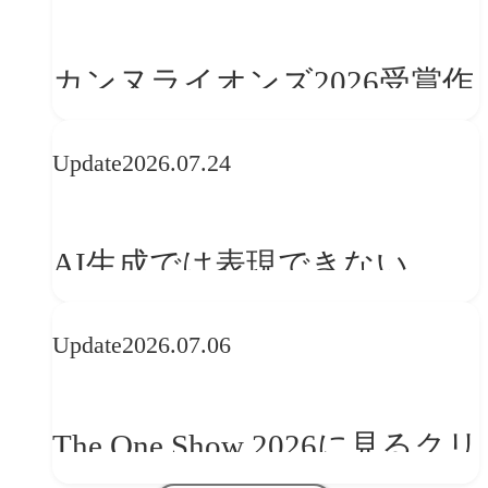
カンヌライオンズ2026受賞作
品に見る最新トレンド
Update
2026.07.24
──「優れたブランド体験」
を事業と組織へどう実装する
AI生成では表現できない
か
WebGLのメリットと今後の展
Update
2026.07.06
望
The One Show 2026に見るクリ