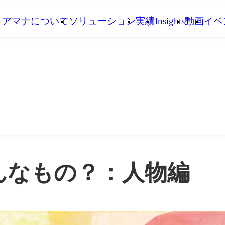
アマナについて
ソリューション
実績
Insights
動画
イベ
んなもの？：人物編